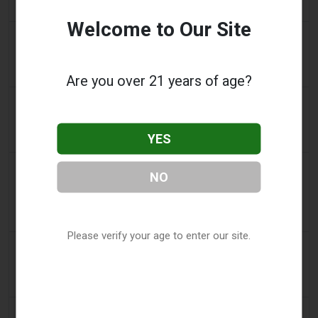
Schadensminimierung
Welcome to Our Site
a day ago
AsiaOne
Fahrer hilft bei Ermittlungen, nachdem Vape-
Geräte in geparktem Auto gefunden wurden
Are you over 21 years of age?
a day ago
Pr Sync
Vape Station bietet Lost Mary 15.000 Puffs in den
YES
gesamten VAE an
2 days ago
2Firsts
NO
2FIRSTS | FDA genehmigt vier weitere
Nikotinbeutel, während sich das Prüfprogramm
über die ersten Entscheidungen hinaus ausweitet
Please verify your age to enter our site.
2 days ago
Juno News
OP-ED: Warum Ottawa aromatisierte E-Zigaretten
nicht verbieten sollte
2 days ago
Tobacco Reporter