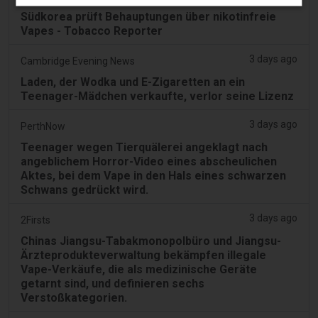
Südkorea prüft Behauptungen über nikotinfreie
Vapes - Tobacco Reporter
3 days ago
Cambridge Evening News
Laden, der Wodka und E-Zigaretten an ein
Teenager-Mädchen verkaufte, verlor seine Lizenz
3 days ago
PerthNow
Teenager wegen Tierquälerei angeklagt nach
angeblichem Horror-Video eines abscheulichen
Aktes, bei dem Vape in den Hals eines schwarzen
Schwans gedrückt wird.
3 days ago
2Firsts
Chinas Jiangsu-Tabakmonopolbüro und Jiangsu-
Ärzteprodukteverwaltung bekämpfen illegale
Vape-Verkäufe, die als medizinische Geräte
getarnt sind, und definieren sechs
Verstoßkategorien.