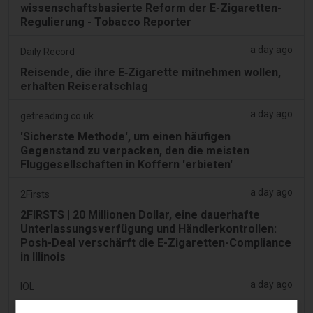
wissenschaftsbasierte Reform der E-Zigaretten-
Regulierung - Tobacco Reporter
a day ago
Daily Record
Reisende, die ihre E‑Zigarette mitnehmen wollen,
erhalten Reiseratschlag
a day ago
getreading.co.uk
'Sicherste Methode', um einen häufigen
Gegenstand zu verpacken, den die meisten
Fluggesellschaften in Koffern 'erbieten'
a day ago
2Firsts
2FIRSTS | 20 Millionen Dollar, eine dauerhafte
Unterlassungsverfügung und Händlerkontrollen:
Posh-Deal verschärft die E-Zigaretten-Compliance
in Illinois
a day ago
IOL
Tabakgesetz: Dhlomo fordert einen Ansatz zur