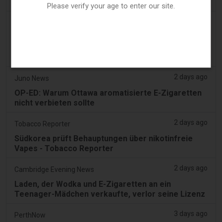
gesamten VAE an
Please verify your age to enter our site.
a day ago
2Firsts
2FIRSTS | FDA genehmigt vier weitere
Nikotinbeutel, während sich das Prüfprogramm
über die ersten Entscheidungen hinaus ausweitet
2 days ago
Juno News
OP-ED: Warum Ottawa aromatisierte E-Zigaretten
nicht verbieten sollte
2 days ago
Tobacco Reporter
Südkorea prüft Behauptungen über nikotinfreie
Vapes - Tobacco Reporter
2 days ago
Cambridge Evening News
Laden, der Wodka und E-Zigaretten an ein
Teenager-Mädchen verkaufte, verlor seine Lizenz
3 days ago
PerthNow