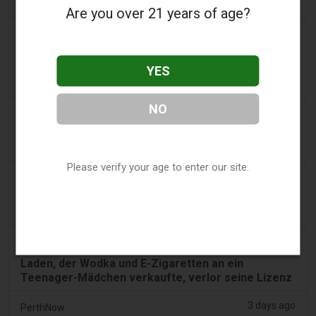
gesamten VAE an
Are you over 21 years of age?
2 days ago
2Firsts
2FIRSTS | FDA genehmigt vier weitere
Nikotinbeutel, während sich das Prüfprogramm
YES
über die ersten Entscheidungen hinaus ausweitet
NO
3 days ago
Juno News
OP-ED: Warum Ottawa aromatisierte E-Zigaretten
nicht verbieten sollte
Please verify your age to enter our site.
3 days ago
Tobacco Reporter
Südkorea prüft Behauptungen über nikotinfreie
Vapes - Tobacco Reporter
3 days ago
Cambridge Evening News
Laden, der Wodka und E-Zigaretten an ein
Teenager-Mädchen verkaufte, verlor seine Lizenz
3 days ago
PerthNow