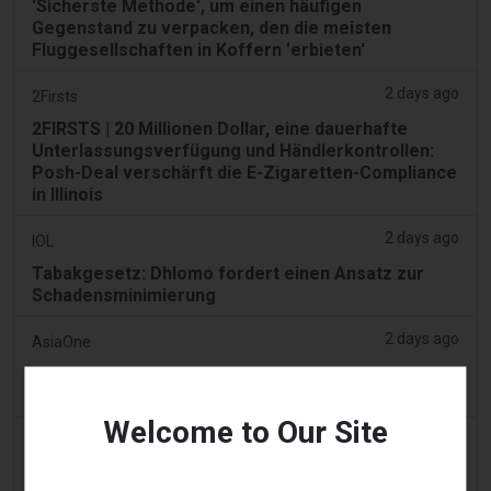
'Sicherste Methode', um einen häufigen
Gegenstand zu verpacken, den die meisten
Fluggesellschaften in Koffern 'erbieten'
2 days ago
2Firsts
2FIRSTS | 20 Millionen Dollar, eine dauerhafte
Unterlassungsverfügung und Händlerkontrollen:
Posh-Deal verschärft die E-Zigaretten-Compliance
in Illinois
2 days ago
IOL
Tabakgesetz: Dhlomo fordert einen Ansatz zur
Schadensminimierung
2 days ago
AsiaOne
Fahrer hilft bei Ermittlungen, nachdem Vape-
Geräte in geparktem Auto gefunden wurden
Welcome to Our Site
2 days ago
Pr Sync
Vape Station bietet Lost Mary 15.000 Puffs in den