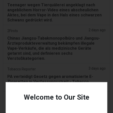
Teenager wegen Tierquälerei angeklagt nach
angeblichem Horror-Video eines abscheulichen
Aktes, bei dem Vape in den Hals eines schwarzen
Schwans gedrückt wird.
2 days ago
2Firsts
Chinas Jiangsu-Tabakmonopolbüro und Jiangsu-
Ärzteprodukteverwaltung bekämpfen illegale
Vape-Verkäufe, die als medizinische Geräte
getarnt sind, und definieren sechs
Verstoßkategorien.
3 days ago
Tobacco Reporter
PA verteidigt Gesetz gegen aromatisierte E-
Zigaretten in Verfassungsstreit - Tobacco
Reporter
Welcome to Our Site
3 days ago
Confidentenamibia
Profite vor Schülern: der Milliarden-Vape-Skandal
vergiftet Namibias zukünftige Führungskräfte