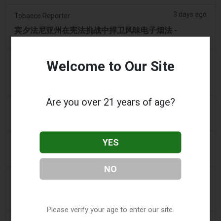
3 days ago
Tobacco Reporter
宾夕法尼亚州在宪法挑战中捍卫风味电子烟法 -
Tobacco Reporter
3 days ago
Confidentenamibia
Welcome to Our Site
利润高于学生：价值十亿美元的电子烟丑闻正在毒害纳
米比亚的未来领导者
Are you over 21 years of age?
3 days ago
7NEWS Australia
少年在曼多拉法院因黑天鹅电子烟视频被起诉
3 days ago
YES
Génération sans tabac
趣味性电子烟应用在智能手机上依然可以获取
NO
3 days ago
ABC (Australian Broadcasting Corporation)
两名少年因涉嫌拍打天鹅并迫使其吸入电子烟烟雾而被
送往曼多拉法院
Please verify your age to enter our site.