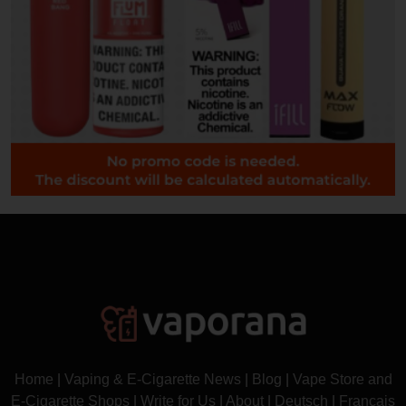
Home
|
Vaping & E-Cigarette News
|
Blog
|
Vape Store and
E-Cigarette Shops
|
Write for Us
|
About
|
Deutsch
|
Français