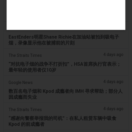
3 days ago
PerthNow
警方因视频显示本土黑天鹅被迫吸电子烟而指控两名青
少年动物虐待
4 days ago
The Mirror
EastEnders明星Shane Richie在加油站被拍到吸电子
烟，录像显示他在被捕前的片刻
4 days ago
The Straits Times
“对抗电子烟的战争不打折扣”，HSA首席执行官表示；
最年轻的使用者仅10岁
4 days ago
Google News
数百名电子烟和 Kpod 成瘾者向 IMH 寻求帮助；部分人
因成瘾而失业
4 days ago
The Straits Times
“感谢向警察举报我的司机”：在私人租赁车辆中吸食
Kpod 的前成瘾者