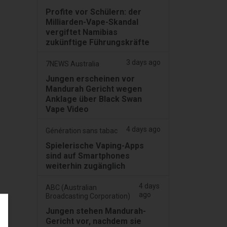
Profite vor Schülern: der
Milliarden-Vape-Skandal
vergiftet Namibias
zukünftige Führungskräfte
3 days ago
7NEWS Australia
Jungen erscheinen vor
Mandurah Gericht wegen
Anklage über Black Swan
Vape Video
4 days ago
Génération sans tabac
Spielerische Vaping-Apps
sind auf Smartphones
weiterhin zugänglich
4 days
ABC (Australian
ago
Broadcasting Corporation)
Jungen stehen Mandurah-
Gericht vor, nachdem sie