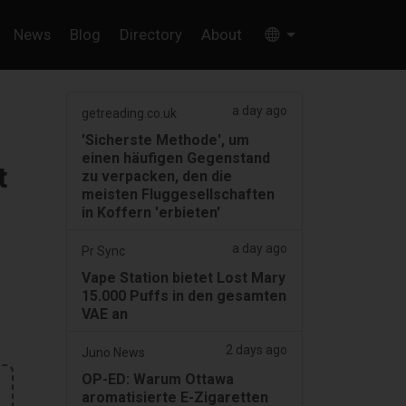
News
Blog
Directory
About
a day ago
getreading.co.uk
'Sicherste Methode', um
einen häufigen Gegenstand
t
zu verpacken, den die
meisten Fluggesellschaften
in Koffern 'erbieten'
a day ago
Pr Sync
Vape Station bietet Lost Mary
15.000 Puffs in den gesamten
VAE an
2 days ago
Juno News
OP-ED: Warum Ottawa
aromatisierte E-Zigaretten