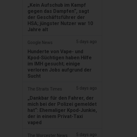
„Kein Aufschub im Kampf
gegen das Dampfen“, sagt
der Geschäftsführer der
HSA; jüngster Nutzer war 10
Jahre alt
5 days ago
Google News
Hunderte von Vape- und
Kpod-Süchtigen haben Hilfe
im IMH gesucht; einige
verloren Jobs aufgrund der
Sucht
5 days ago
The Straits Times
„Dankbar für den Fahrer, der
mich bei der Polizei gemeldet
hat“: Ehemaliger Kpod-Junkie,
der in einem Privat-Taxi
vaped
5 days ago
The Worcester News