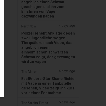
angeblich einen Schwan
geschlagen und ihn zum
Einatmen von Vape
gezwungen haben
4 days ago
PerthNow
Polizei erhebt Anklage gegen
zwei Jugendliche wegen
Tierquälerei nach Video, das
angeblich einen
einheimischen schwarzen
Schwan zeigt, der gezwungen
wird zu vapen
4 days ago
The Mirror
EastEnders-Star Shane Richie
mit Vape in einer Tankstelle
gesehen, Video zeigt ihn kurz
vor seiner Festnahme
5 days ago
The Straits Times