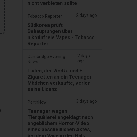
nicht verbieten sollte
2 days ago
Tobacco Reporter
Südkorea prüft
Behauptungen über
nikotinfreie Vapes - Tobacco
Reporter
2 days
Cambridge Evening
ago
News
Laden, der Wodka und E-
Zigaretten an ein Teenager-
Mädchen verkaufte, verlor
seine Lizenz
3 days ago
PerthNow
u
Teenager wegen
Tierquälerei angeklagt nach
angeblichem Horror-Video
r
eines abscheulichen Aktes,
bei dem Vape in den Hals