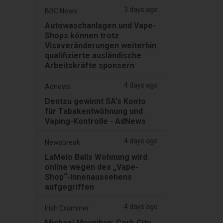
3 days ago
BBC News
Autowaschanlagen und Vape-
Shops können trotz
Visaveränderungen weiterhin
qualifizierte ausländische
Arbeitskräfte sponsern
4 days ago
Adnews
Dentsu gewinnt SA's Konto
für Tabakentwöhnung und
Vaping-Kontrolle - AdNews
4 days ago
Newsbreak
LaMelo Balls Wohnung wird
online wegen des „Vape-
Shop“-Innenaussehens
aufgegriffen
4 days ago
Irish Examiner
Michael Moynihan: Cork City