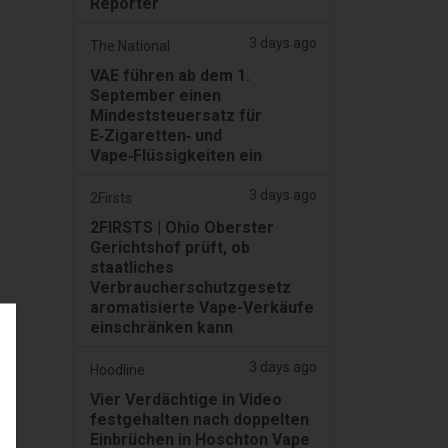
Reporter
3 days ago
The National
VAE führen ab dem 1.
September einen
Mindeststeuersatz für
E‑Zigaretten‑ und
Vape‑Flüssigkeiten ein
3 days ago
2Firsts
2FIRSTS | Ohio Oberster
Gerichtshof prüft, ob
staatliches
Verbraucherschutzgesetz
aromatisierte Vape-Verkäufe
einschränken kann
3 days ago
Hoodline
Vier Verdächtige in Video
festgehalten nach doppelten
Einbrüchen in Hoschton Vape