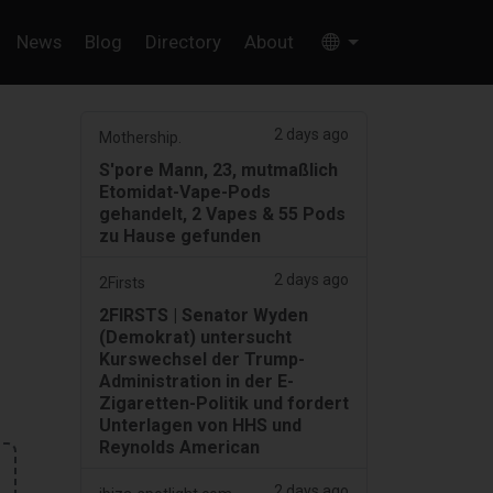
News
Blog
Directory
About
2 days ago
Mothership.
S'pore Mann, 23, mutmaßlich
Etomidat-Vape-Pods
gehandelt, 2 Vapes & 55 Pods
zu Hause gefunden
2 days ago
2Firsts
2FIRSTS | Senator Wyden
(Demokrat) untersucht
Kurswechsel der Trump-
Administration in der E-
Zigaretten-Politik und fordert
Unterlagen von HHS und
Reynolds American
2 days ago