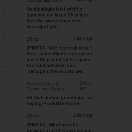
ibiza-spotlight.com
Nachhaltigkeit ist wichtig –
Rauchen an Ibizas Stränden:
Was Sie wissen müssen |
Ibiza Spotlight
2 days ago
2Firsts
2FIRSTS | VAE legen ab dem 1.
Sept. einen Minderexisepreis
von 1 Dh pro ml für E-Liquids
fest und behalten den
100%igen Steuersatz bei
2 days
Scottish Grocer &
ago
Convenience Retailer
VB Distribution genehmigt für
Vaping-Produkte-Steuer
s
2 days ago
2Firsts
2FIRSTS | Nikotinbeutel
gewinnen in US-Convenience-