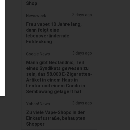
Shop
3 days ago
Newsweek
Frau vapet 10 Jahre lang,
dann folgt eine
lebensverändernde
Entdeckung
3 days ago
Google News
Mann gibt Geständnis, Teil
eines Syndikats gewesen zu
sein, das 58.000 E-Zigaretten-
Artikel in einem Haus in
Lentor und einem Condo in
Sembawang gelagert hat
3 days ago
Yahoo! News
Zu viele Vape-Shops in der
Einkaufsstraße, behaupten
Shopper