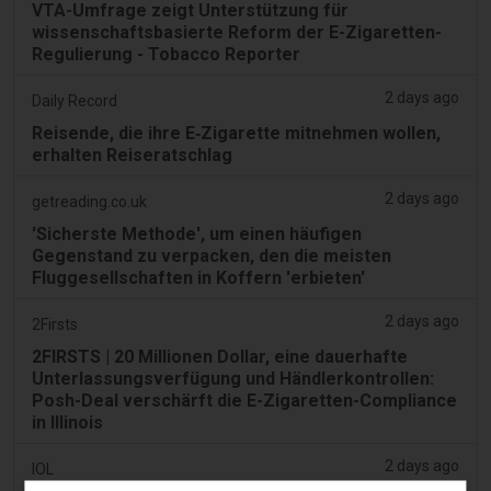
VTA-Umfrage zeigt Unterstützung für
wissenschaftsbasierte Reform der E-Zigaretten-
Regulierung - Tobacco Reporter
2 days ago
Daily Record
Reisende, die ihre E‑Zigarette mitnehmen wollen,
erhalten Reiseratschlag
2 days ago
getreading.co.uk
'Sicherste Methode', um einen häufigen
Gegenstand zu verpacken, den die meisten
Fluggesellschaften in Koffern 'erbieten'
2 days ago
2Firsts
2FIRSTS | 20 Millionen Dollar, eine dauerhafte
Unterlassungsverfügung und Händlerkontrollen:
Posh-Deal verschärft die E-Zigaretten-Compliance
in Illinois
2 days ago
IOL