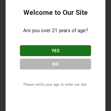
Tabakgesetz: Dhlomo fordert einen Ansatz zur
Schadensminimierung
Welcome to Our Site
2 days ago
AsiaOne
Fahrer hilft bei Ermittlungen, nachdem Vape-
Are you over 21 years of age?
Geräte in geparktem Auto gefunden wurden
2 days ago
Pr Sync
Vape Station bietet Lost Mary 15.000 Puffs in den
YES
gesamten VAE an
2 days ago
NO
2Firsts
2FIRSTS | FDA genehmigt vier weitere
Nikotinbeutel, während sich das Prüfprogramm
über die ersten Entscheidungen hinaus ausweitet
Please verify your age to enter our site.
3 days ago
Juno News
OP-ED: Warum Ottawa aromatisierte E-Zigaretten
nicht verbieten sollte