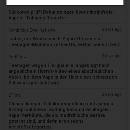
3 days ago
Tobacco Reporter
Südkorea prüft Behauptungen über nikotinfreie
Vapes - Tobacco Reporter
3 days ago
Cambridge Evening News
Laden, der Wodka und E-Zigaretten an ein
Teenager-Mädchen verkaufte, verlor seine Lizenz
3 days ago
PerthNow
Teenager wegen Tierquälerei angeklagt nach
angeblichem Horror-Video eines abscheulichen
Aktes, bei dem Vape in den Hals eines schwarzen
Schwans gedrückt wird.
3 days ago
2Firsts
Chinas Jiangsu-Tabakmonopolbüro und Jiangsu-
Ärzteprodukteverwaltung bekämpfen illegale
Vape-Verkäufe, die als medizinische Geräte
getarnt sind, und definieren sechs
Verstoßkategorien.