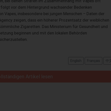
den, bei denen Strafen im Zusammenhang mit Vapes oft
erfolgt vor dem Hintergrund wachsender Bedenken
on Vapes, insbesondere bei jungen Menschen – Daten der
Agency zeigen, dass ein höherer Prozentsatz der weiblichen
kömmliche Zigaretten. Das Ministerium für Gesundheit und
hsetzung beginnen und mit den lokalen Behörden
icherzustellen.
English
Français
中
llständigen Artikel lesen