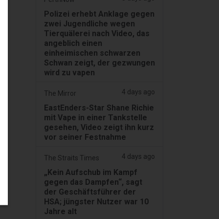
Polizei erhebt Anklage gegen
zwei Jugendliche wegen
Tierquälerei nach Video, das
angeblich einen
einheimischen schwarzen
Schwan zeigt, der gezwungen
wird zu vapen
4 days ago
The Mirror
EastEnders-Star Shane Richie
mit Vape in einer Tankstelle
gesehen, Video zeigt ihn kurz
vor seiner Festnahme
4 days ago
The Straits Times
„Kein Aufschub im Kampf
gegen das Dampfen“, sagt
der Geschäftsführer der
HSA; jüngster Nutzer war 10
Jahre alt