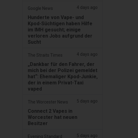
4 days ago
Google News
Hunderte von Vape- und
Kpod-Süchtigen haben Hilfe
im IMH gesucht; einige
verloren Jobs aufgrund der
Sucht
4 days ago
The Straits Times
„Dankbar für den Fahrer, der
mich bei der Polizei gemeldet
hat“: Ehemaliger Kpod-Junkie,
der in einem Privat-Taxi
vaped
5 days ago
The Worcester News
Connect 2 Vapes in
Worcester hat neuen
Besitzer
5 days ago
Evening Standard