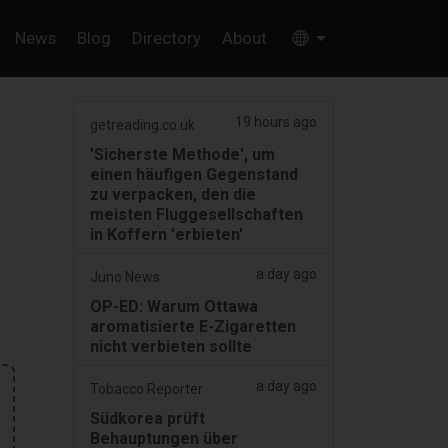
News
Blog
Directory
About
19 hours ago
getreading.co.uk
'Sicherste Methode', um
einen häufigen Gegenstand
zu verpacken, den die
meisten Fluggesellschaften
in Koffern 'erbieten'
a day ago
Juno News
OP-ED: Warum Ottawa
aromatisierte E-Zigaretten
nicht verbieten sollte
a day ago
Tobacco Reporter
Südkorea prüft
Behauptungen über