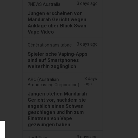
3 days ago
7NEWS Australia
Jungen erscheinen vor
Mandurah Gericht wegen
Anklage über Black Swan
Vape Video
3 days ago
Génération sans tabac
Spielerische Vaping-Apps
sind auf Smartphones
weiterhin zugänglich
3 days
ABC (Australian
ago
Broadcasting Corporation)
Jungen stehen Mandurah-
Gericht vor, nachdem sie
angeblich einen Schwan
geschlagen und ihn zum
Einatmen von Vape
gezwungen haben
3 days ago
PerthNow