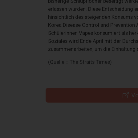
bisherige Schlupflöcher beseitigt wer
erlassen wurden. Diese Entscheidung 
hinsichtlich des steigenden Konsums v
Korea Disease Control and Prevention 
Schülerinnen Vapes konsumiert als her
Soziales wird Ende April mit der Durc
zusammenarbeiten, um die Einhaltung s
(Quelle：The Straits Times)
Vo