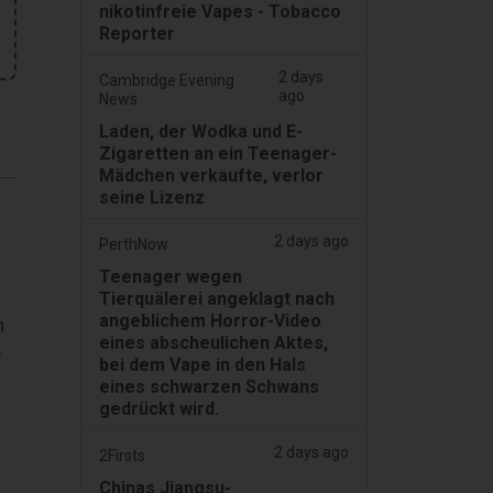
nikotinfreie Vapes - Tobacco
Reporter
2 days
Cambridge Evening
ago
News
Laden, der Wodka und E-
Zigaretten an ein Teenager-
Mädchen verkaufte, verlor
seine Lizenz
2 days ago
PerthNow
Teenager wegen
Tierquälerei angeklagt nach
angeblichem Horror-Video
n
eines abscheulichen Aktes,
e
bei dem Vape in den Hals
eines schwarzen Schwans
gedrückt wird.
2 days ago
2Firsts
Chinas Jiangsu-