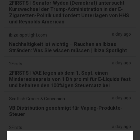
2FIRSTS | Senator Wyden (Demokrat) untersucht
Kurswechsel der Trump-Administration in der E-
Zigaretten-Politik und fordert Unterlagen von HHS
und Reynolds American
a day ago
ibiza-spotlight.com
Nachhaltigkeit ist wichtig – Rauchen an Ibizas
Stränden: Was Sie wissen müssen | Ibiza Spotlight
a day ago
2Firsts
2FIRSTS | VAE legen ab dem 1. Sept. einen
Minderexisepreis von 1 Dh pro ml für E-Liquids fest
und behalten den 100%igen Steuersatz bei
a day ago
Scottish Grocer & Convenience Retailer
VB Distribution genehmigt für Vaping-Produkte-
Steuer
a day ago
2Firsts
2FIRSTS | Nikotinbeutel gewinnen in US-