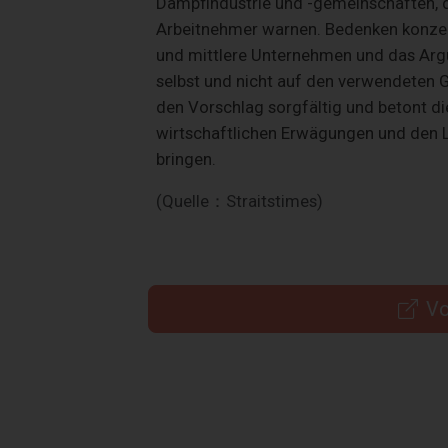
Dampfindustrie und -gemeinschaften, d
Arbeitnehmer warnen. Bedenken konzent
und mittlere Unternehmen und das Arg
selbst und nicht auf den verwendeten G
den Vorschlag sorgfältig und betont d
wirtschaftlichen Erwägungen und den L
bringen.
(Quelle：Straitstimes)
Vo