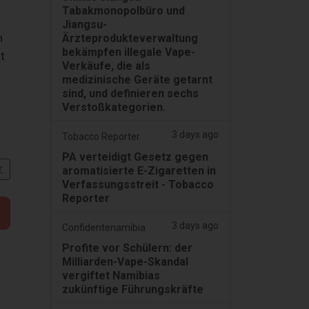
Tabakmonopolbüro und
Jiangsu-
n
Ärzteprodukteverwaltung
bekämpfen illegale Vape-
t
Verkäufe, die als
medizinische Geräte getarnt
sind, und definieren sechs
Verstoßkategorien.
3 days ago
Tobacco Reporter
PA verteidigt Gesetz gegen
文
aromatisierte E-Zigaretten in
Verfassungsstreit - Tobacco
Reporter
3 days ago
Confidentenamibia
Profite vor Schülern: der
Milliarden-Vape-Skandal
vergiftet Namibias
zukünftige Führungskräfte