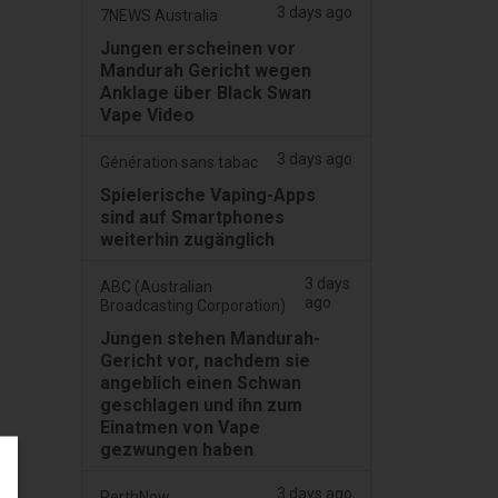
3 days ago
7NEWS Australia
Jungen erscheinen vor
Mandurah Gericht wegen
Anklage über Black Swan
Vape Video
3 days ago
Génération sans tabac
Spielerische Vaping-Apps
sind auf Smartphones
weiterhin zugänglich
3 days
ABC (Australian
ago
Broadcasting Corporation)
Jungen stehen Mandurah-
Gericht vor, nachdem sie
angeblich einen Schwan
geschlagen und ihn zum
Einatmen von Vape
gezwungen haben
3 days ago
PerthNow