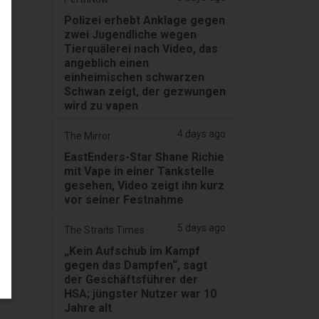
Polizei erhebt Anklage gegen
zwei Jugendliche wegen
Tierquälerei nach Video, das
angeblich einen
einheimischen schwarzen
Schwan zeigt, der gezwungen
wird zu vapen
4 days ago
The Mirror
EastEnders-Star Shane Richie
mit Vape in einer Tankstelle
gesehen, Video zeigt ihn kurz
vor seiner Festnahme
5 days ago
The Straits Times
„Kein Aufschub im Kampf
gegen das Dampfen“, sagt
der Geschäftsführer der
HSA; jüngster Nutzer war 10
Jahre alt