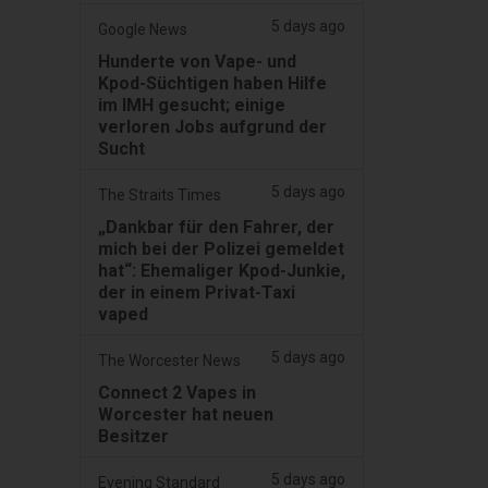
5 days ago
Google News
Hunderte von Vape- und
Kpod-Süchtigen haben Hilfe
im IMH gesucht; einige
verloren Jobs aufgrund der
Sucht
5 days ago
The Straits Times
„Dankbar für den Fahrer, der
mich bei der Polizei gemeldet
hat“: Ehemaliger Kpod-Junkie,
der in einem Privat-Taxi
vaped
5 days ago
The Worcester News
Connect 2 Vapes in
Worcester hat neuen
Besitzer
5 days ago
Evening Standard