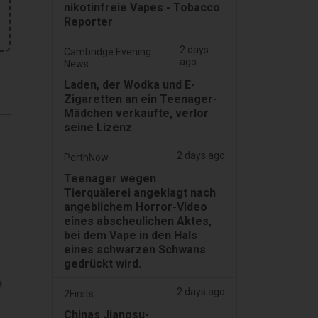
nikotinfreie Vapes - Tobacco
Reporter
2 days
Cambridge Evening
ago
News
Laden, der Wodka und E-
Zigaretten an ein Teenager-
Mädchen verkaufte, verlor
seine Lizenz
2 days ago
PerthNow
Teenager wegen
Tierquälerei angeklagt nach
angeblichem Horror-Video
eines abscheulichen Aktes,
bei dem Vape in den Hals
eines schwarzen Schwans
gedrückt wird.
e
2 days ago
2Firsts
Chinas Jiangsu-