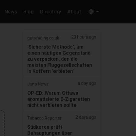
News
Blog
Directory
About
23 hours ago
getreading.co.uk
'Sicherste Methode', um
einen häufigen Gegenstand
zu verpacken, den die
meisten Fluggesellschaften
in Koffern 'erbieten'
a day ago
Juno News
OP-ED: Warum Ottawa
aromatisierte E-Zigaretten
nicht verbieten sollte
2 days ago
Tobacco Reporter
Südkorea prüft
Behauptungen über