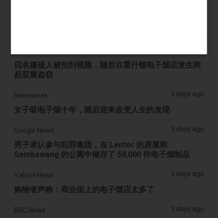
3 days ago
2Firsts
2FIRSTS | 俄亥俄州最高法院评估州消费者法是否能限
制调味电子烟销售
3 days ago
Hoodline
四名嫌疑人被拍到视频，随后在霍什顿电子烟店发生两
起双重盗窃
3 days ago
Newsweek
女子吸电子烟十年，随后迎来改变人生的发现
3 days ago
Google News
男子承认参与犯罪集团，在 Lentor 的房屋和
Sembawang 的公寓中储存了 58,000 件电子烟制品
3 days ago
Yahoo! News
购物者声称：商业街上的电子烟店太多了
3 days ago
BBC News