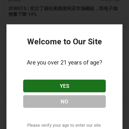
2FIRSTS | 尼古丁袋在美国便利店市场崛起，而电子烟
销量下降 14%
2 days ago
The Irish Times
电子烟税在九个月内筹集了2200万欧元后，政府正考虑
Welcome to Our Site
提高税率
2 days ago
Tico Times
哥斯达黎加新的电子烟法规原定今日生效，但并未生
Are you over 21 years of age?
效。
3 days ago
Tobacco Reporter
YES
Ohio 评估执行非法电子烟销售的权力 – Tobacco
Reporter
NO
3 days ago
The National
阿联酋将于9月1日起对电子烟和vape液体实行最低税
价
Please verify your age to enter our site.