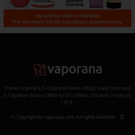
Home
|
Vaping & E-Cigarette News
|
Blog
|
Vape Store and
E-Cigarette Shops
|
Write for Us
|
About
|
Deutsch
|
Français
|
中文
© Copyright by vaporana.com. All rights reserved.