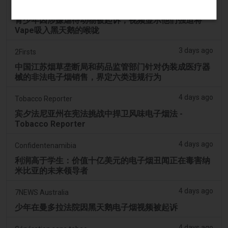
3 days ago
PerthNow
青少年因涉嫌虐待动物被起诉，视频显示他们强迫将
Vape吸入黑天鹅的喉咙
3 days ago
2Firsts
中国江苏烟草垄断局和药品监管部门针对伪装成医疗器
械的非法电子烟销售，界定六类违规行为
4 days ago
Tobacco Reporter
宾夕法尼亚州在宪法挑战中捍卫风味电子烟法 -
Tobacco Reporter
4 days ago
Confidentenamibia
利润高于学生：价值十亿美元的电子烟丑闻正在毒害纳
米比亚的未来领导者
4 days ago
7NEWS Australia
少年在曼多拉法院因黑天鹅电子烟视频被起诉
4 days ago