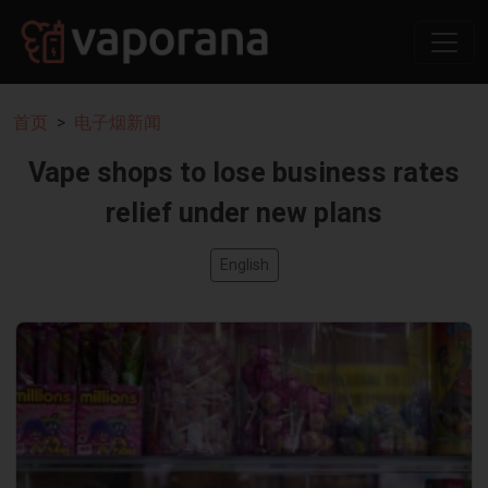
首页
电子烟新闻
Vape shops to lose business rates
relief under new plans
English