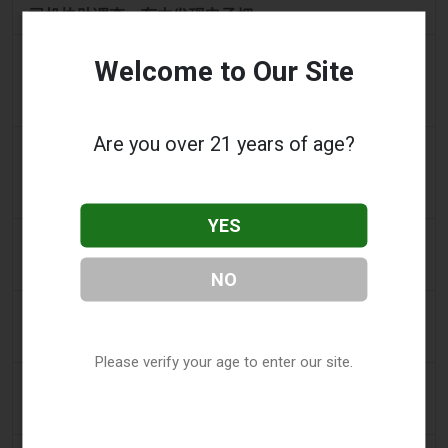
司机协助调查，车内发现电子烟
2 days ago
Pr Sync
Welcome to Our Site
Vape Station 在阿联酋全境提供 Lost Mary 15,000 口
一次性电子烟
Are you over 21 years of age?
2 days ago
2Firsts
2FIRSTS | FDA 授权了另外四种尼古丁袋，审查试点已
扩展至初始决定之外
YES
3 days ago
Juno News
OP-ED：为什么渥太华不应该禁止含香味的电子烟产品
NO
3 days ago
Tobacco Reporter
韩国审查“无尼古丁”电子烟声明 - Tobacco Reporter
Please verify your age to enter our site.
3 days ago
Cambridge Evening News
向青少年女孩出售伏特加和电子烟的商店被吊销执照