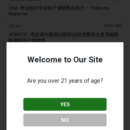
Ohio 评估执行非法电子烟销售的权力 – Tobacco
Reporter
a day ago
2Firsts
2FIRSTS | 俄亥俄州最高法院评估州消费者法是否能限
制调味电子烟销售
a day ago
Google News
Welcome to Our Site
男子承认参与犯罪集团，在 Lentor 的房屋和
Sembawang 的公寓中储存了 58,000 件电子烟制品
a day ago
Are you over 21 years of age?
Yahoo! News
购物者声称：商业街上的电子烟店太多了
2 days ago
Adnews
YES
Dentsu 赢得南澳州戒烟与电子烟控制业务 - AdNews
NO
2 days ago
Newsbreak
拉梅洛·鲍尔的公寓因‘电子烟店’室内设计而在网上引发