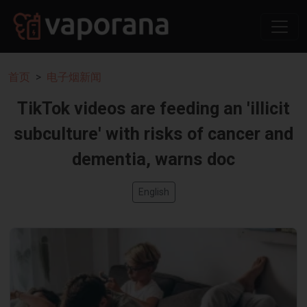
首页
电子烟新闻
TikTok videos are feeding an 'illicit
subculture' with risks of cancer and
dementia, warns doc
English