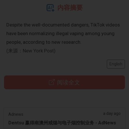
内容摘要
Despite the well-documented dangers, TikTok videos
have been normalizing illegal vaping among young
people, according to new research.
(来源：New York Post)
English
阅读全文
a day ago
Adnews
Dentsu 赢得南澳州戒烟与电子烟控制业务 - AdNews