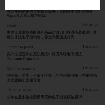
3 days ago
PerthNow
青少年因涉嫌虐待动物被起诉，视频显示他们强迫将
Vape吸入黑天鹅的喉咙
3 days ago
2Firsts
中国江苏烟草垄断局和药品监管部门针对伪装成医疗器
械的非法电子烟销售，界定六类违规行为
4 days ago
Tobacco Reporter
宾夕法尼亚州在宪法挑战中捍卫风味电子烟法 -
Tobacco Reporter
4 days ago
Confidentenamibia
利润高于学生：价值十亿美元的电子烟丑闻正在毒害纳
米比亚的未来领导者
4 days ago
7NEWS Australia
少年在曼多拉法院因黑天鹅电子烟视频被起诉