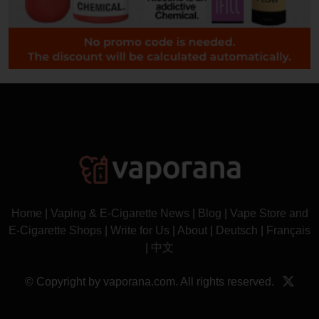
Home
|
Vaping & E-Cigarette News
|
Blog
|
Vape Store and
E-Cigarette Shops
|
Write for Us
|
About
|
Deutsch
|
Français
|
中文
© Copyright by vaporana.com. All rights reserved.