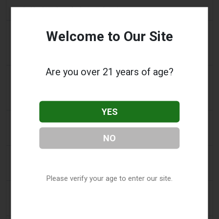
司机协助调查，车内发现电子烟
2 days ago
Pr Sync
Welcome to Our Site
Vape Station 在阿联酋全境提供 Lost Mary 15,000 口
一次性电子烟
Are you over 21 years of age?
2 days ago
2Firsts
2FIRSTS | FDA 授权了另外四种尼古丁袋，审查试点已
扩展至初始决定之外
YES
3 days ago
Juno News
OP-ED：为什么渥太华不应该禁止含香味的电子烟产品
NO
3 days ago
Tobacco Reporter
韩国审查“无尼古丁”电子烟声明 - Tobacco Reporter
Please verify your age to enter our site.
3 days ago
Cambridge Evening News
向青少年女孩出售伏特加和电子烟的商店被吊销执照