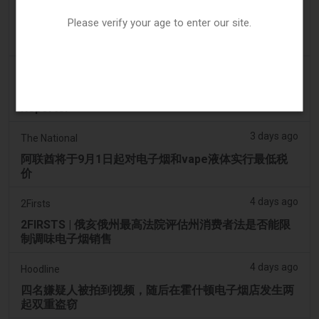
3 days ago
Tico Times
Please verify your age to enter our site.
哥斯达黎加新的电子烟法规原定今日生效，但并未生
效。
3 days ago
Tobacco Reporter
Ohio 评估执行非法电子烟销售的权力 – Tobacco
Reporter
3 days ago
The National
阿联酋将于9月1日起对电子烟和vape液体实行最低税
价
4 days ago
2Firsts
2FIRSTS | 俄亥俄州最高法院评估州消费者法是否能限
制调味电子烟销售
4 days ago
Hoodline
四名嫌疑人被拍到视频，随后在霍什顿电子烟店发生两
起双重盗窃