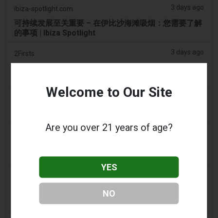
3 days ago
ibiza-spotlight.com
可持续发展至关重要 – 在伊比沙海滩吸烟：您需要了解
的事项 | Ibiza Spotlight
3 days ago
2Firsts
2FIRSTS | 阿联酋将于 9 月 1 日起对电子烟油设定每毫
升 1 迪拉姆的最低消费税价格，同时维持 100% 的税率
Welcome to Our Site
3 days ago
Scottish Grocer & Convenience Retailer
VB Distribution获准承担电子烟产品税
Are you over 21 years of age?
3 days ago
2Firsts
2FIRSTS | 尼古丁袋在美国便利店市场崛起，而电子烟
销量下降 14%
YES
3 days ago
The Irish Times
电子烟税在九个月内筹集了2200万欧元后，政府正考虑
NO
提高税率