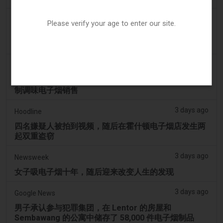
3 days ago
The National
Please verify your age to enter our site.
阿联酋将于9月1日起对电子烟和vape液体实行最低税
价
3 days ago
2Firsts
2FIRSTS | 俄亥俄州最高法院评估州消费者法是否能限
制调味电子烟销售
3 days ago
Hoodline
四名嫌疑人被拍到视频，随后在霍什顿电子烟店发生两
起双重盗窃
3 days ago
Newsweek
女子吸电子烟十年，随后迎来改变人生的发现
3 days ago
Google News
男子承认参与犯罪集团，在 Lentor 的房屋和
Sembawang 的公寓中储存了 58,000 件电子烟制品