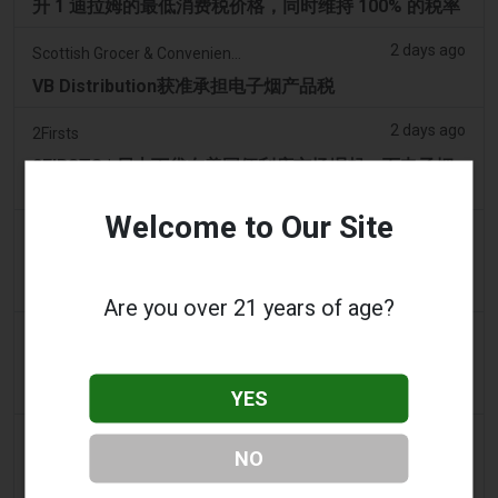
升 1 迪拉姆的最低消费税价格，同时维持 100% 的税率
2 days ago
Scottish Grocer & Convenience Retailer
VB Distribution获准承担电子烟产品税
2 days ago
2Firsts
2FIRSTS | 尼古丁袋在美国便利店市场崛起，而电子烟
销量下降 14%
Welcome to Our Site
2 days ago
The Irish Times
电子烟税在九个月内筹集了2200万欧元后，政府正考虑
提高税率
Are you over 21 years of age?
3 days ago
Tico Times
哥斯达黎加新的电子烟法规原定今日生效，但并未生
效。
YES
3 days ago
Tobacco Reporter
NO
Ohio 评估执行非法电子烟销售的权力 – Tobacco
Reporter