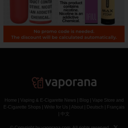
Home
|
Vaping & E-Cigarette News
|
Blog
|
Vape Store and
E-Cigarette Shops
|
Write for Us
|
About
|
Deutsch
|
Français
|
中文
© Copyright by vaporana.com. All rights reserved.