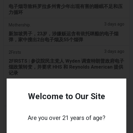
电子烟导致科罗拉多州青少年出现有害的睡眠不足和压
力循环
3 days ago
Mothership.
新加坡男子，23岁，涉嫌贩运含有依托咪酯的电子烟
弹，家中搜出2台电子烟及55个烟弹
3 days ago
2Firsts
2FIRSTS | 参议院民主党人 Wyden 调查特朗普政府电子
烟政策转变，并要求 HHS 和 Reynolds American 提供
记录
3 days ago
ibiza-spotlight.com
Welcome to Our Site
可持续发展至关重要 – 在伊比沙海滩吸烟：您需要了解
的事项 | Ibiza Spotlight
3 days ago
2Firsts
Are you over 21 years of age?
2FIRSTS | 阿联酋将于 9 月 1 日起对电子烟油设定每毫
升 1 迪拉姆的最低消费税价格，同时维持 100% 的税率