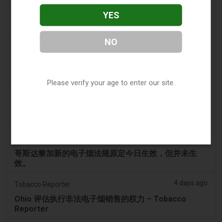
3 days ago
Scottish Grocer & Convenience Retailer
YES
VB Distribution获准承担电子烟产品税
NO
3 days ago
2Firsts
2FIRSTS | 尼古丁袋在美国便利店市场崛起，而电子烟
销量下降 14%
Please verify your age to enter our site.
4 days ago
The Irish Times
电子烟税在九个月内筹集了2200万欧元后，政府正考虑
提高税率
4 days ago
Tico Times
哥斯达黎加新的电子烟法规原定今日生效，但并未生
效。
4 days ago
Tobacco Reporter
Ohio 评估执行非法电子烟销售的权力 – Tobacco
Reporter