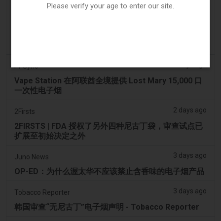
Please verify your age to enter our site.
烟草法案：Dhlomo 呼吁采取危害减少方法
2 days ago
AsiaOne
司机协助调查，车内发现电子烟
2 days ago
Pr Sync
Vape Station 在阿联酋全境提供 Lost Mary 15,000 口
一次性电子烟
2 days ago
2Firsts
2FIRSTS | FDA 授权了另外四种尼古丁袋，审查试点已
扩展至初始决定之外
3 days ago
Juno News
OP-ED：为什么渥太华不应该禁止含香味的电子烟产品
3 days ago
Tobacco Reporter
韩国审查“无尼古丁”电子烟声明 - Tobacco Reporter