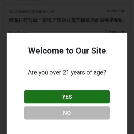
a day ago
Koco News Channel Five
俄克拉荷马城一家电子烟店在货车撞破店面后寻求帮助
2 days ago
Vice News
PAX全新Aurora Burst Vape附赠4,000美元冒险大奖
Welcome to Our Site
2 days ago
Daily Record
想携带电子烟出国的旅客收到旅行警示
Are you over 21 years of age?
2 days ago
getreading.co.uk
大多数航空公司“禁止”放入托运行李的常见物品的“最安
全打包方法”
YES
2 days ago
2Firsts
2FIRSTS | 2000 万美元、永久禁令及分销商管控：
NO
Posh 协议加强了伊利诺伊州电子烟合规要求
2 days ago
IOL