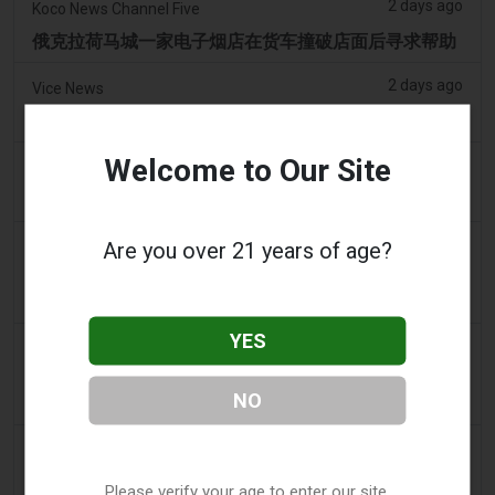
2 days ago
Koco News Channel Five
俄克拉荷马城一家电子烟店在货车撞破店面后寻求帮助
2 days ago
Vice News
PAX全新Aurora Burst Vape附赠4,000美元冒险大奖
Welcome to Our Site
2 days ago
Daily Record
想携带电子烟出国的旅客收到旅行警示
2 days ago
Are you over 21 years of age?
getreading.co.uk
大多数航空公司“禁止”放入托运行李的常见物品的“最安
全打包方法”
YES
2 days ago
2Firsts
2FIRSTS | 2000 万美元、永久禁令及分销商管控：
NO
Posh 协议加强了伊利诺伊州电子烟合规要求
2 days ago
IOL
烟草法案：Dhlomo 呼吁采取危害减少方法
Please verify your age to enter our site.