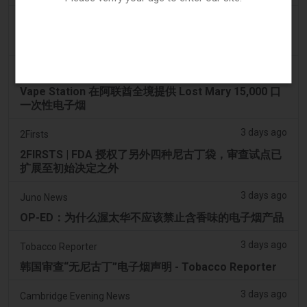
3 days ago
AsiaOne
司机协助调查，车内发现电子烟
3 days ago
Pr Sync
Vape Station 在阿联酋全境提供 Lost Mary 15,000 口
一次性电子烟
3 days ago
2Firsts
2FIRSTS | FDA 授权了另外四种尼古丁袋，审查试点已
扩展至初始决定之外
3 days ago
Juno News
OP-ED：为什么渥太华不应该禁止含香味的电子烟产品
3 days ago
Tobacco Reporter
韩国审查“无尼古丁”电子烟声明 - Tobacco Reporter
3 days ago
Cambridge Evening News