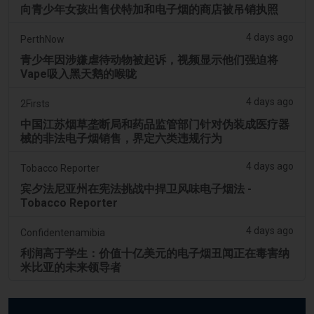
向青少年女孩出售伏特加和电子烟的商店被吊销执照
4 days ago
PerthNow
青少年因涉嫌虐待动物被起诉，视频显示他们强迫将
Vape吸入黑天鹅的喉咙
4 days ago
2Firsts
中国江苏烟草垄断局和药品监管部门针对伪装成医疗器
械的非法电子烟销售，界定六类违规行为
4 days ago
Tobacco Reporter
宾夕法尼亚州在宪法挑战中捍卫风味电子烟法 -
Tobacco Reporter
4 days ago
Confidentenamibia
利润高于学生：价值十亿美元的电子烟丑闻正在毒害纳
米比亚的未来领导者