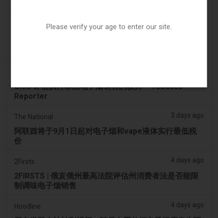
提高税率
3 days ago
Please verify your age to enter our site.
Tico Times
哥斯达黎加新的电子烟法规原定今日生效，但并未生
效。
3 days ago
Tobacco Reporter
Ohio 评估执行非法电子烟销售的权力 – Tobacco
Reporter
3 days ago
The National
阿联酋将于9月1日起对电子烟和vape液体实行最低税
价
4 days ago
2Firsts
2FIRSTS | 俄亥俄州最高法院评估州消费者法是否能限
制调味电子烟销售
4 days ago
Hoodline