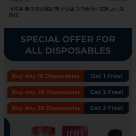
拉梅洛·鲍尔的公寓因‘电子烟店’室内设计而在网上引发
热议