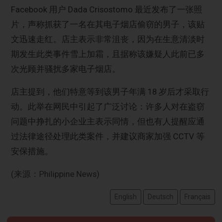
Facebook 用户 Dada Crisostomo 最近发布了一张照
片，声称抓获了一名在其电子烟店偷窃的男子，该贴
文迅速走红。店主表示非常沮丧，因为在生意清淡时
期发生此类事件雪上加霜，且据称该嫌疑人此前已多
次光顾并骚扰多家电子烟店。
店主提到，他们特意等到该男子年满 18 岁后才采取行
动。此举在网民中引起了广泛讨论：许多人对在盗窃
问题中挣扎的小企业主表示同情，但也有人提醒应通
过法律途径处理此类案件，并建议商家加强 CCTV 等
安保措施。
(来源：Philippine News)
English
Deutsch
Français