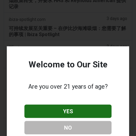
烟政策转变，并要求 HHS 和 Reynolds American 提供
记录
3 days ago
ibiza-spotlight.com
可持续发展至关重要 – 在伊比沙海滩吸烟：您需要了解
的事项 | Ibiza Spotlight
3 days ago
2Firsts
2FIRSTS | 阿联酋将于 9 月 1 日起对电子烟油设定每毫
Welcome to Our Site
升 1 迪拉姆的最低消费税价格，同时维持 100% 的税率
3 days ago
Scottish Grocer & Convenience Retailer
VB Distribution获准承担电子烟产品税
Are you over 21 years of age?
3 days ago
2Firsts
2FIRSTS | 尼古丁袋在美国便利店市场崛起，而电子烟
YES
销量下降 14%
3 days ago
The Irish Times
NO
电子烟税在九个月内筹集了2200万欧元后，政府正考虑