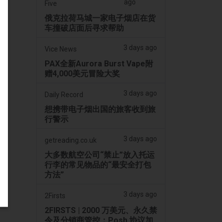
ago
Five
俄克拉荷马城一家电子烟店在货
车撞破店面后寻求帮助
3 days ago
Vice News
PAX全新Aurora Burst Vape附
赠4,000美元冒险大奖
3 days ago
Daily Record
想携带电子烟出国的旅客收到旅
行警示
3 days ago
getreading.co.uk
大多数航空公司“禁止”放入托运
行李的常见物品的“最安全打包
方法”
3 days ago
2Firsts
2FIRSTS | 2000 万美元、永久禁
令及分销商管控：Posh 协议加