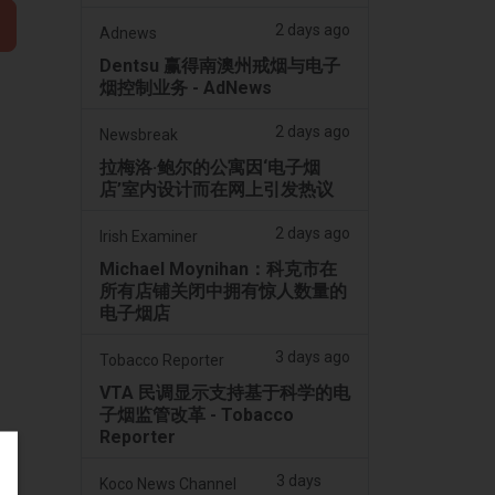
2 days ago
Adnews
Dentsu 赢得南澳州戒烟与电子
烟控制业务 - AdNews
2 days ago
Newsbreak
拉梅洛·鲍尔的公寓因‘电子烟
店’室内设计而在网上引发热议
2 days ago
Irish Examiner
Michael Moynihan：科克市在
所有店铺关闭中拥有惊人数量的
电子烟店
3 days ago
Tobacco Reporter
VTA 民调显示支持基于科学的电
子烟监管改革 - Tobacco
Reporter
3 days
Koco News Channel