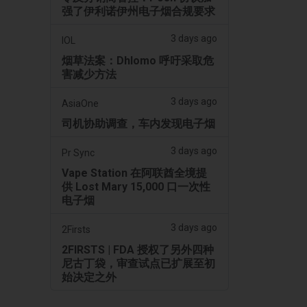
强了伊利诺伊州电子烟合规要求
3 days ago
IOL
烟草法案：Dhlomo 呼吁采取危
害减少方法
3 days ago
AsiaOne
司机协助调查，车内发现电子烟
3 days ago
Pr Sync
Vape Station 在阿联酋全境提
供 Lost Mary 15,000 口一次性
电子烟
3 days ago
2Firsts
2FIRSTS | FDA 授权了另外四种
尼古丁袋，审查试点已扩展至初
始决定之外