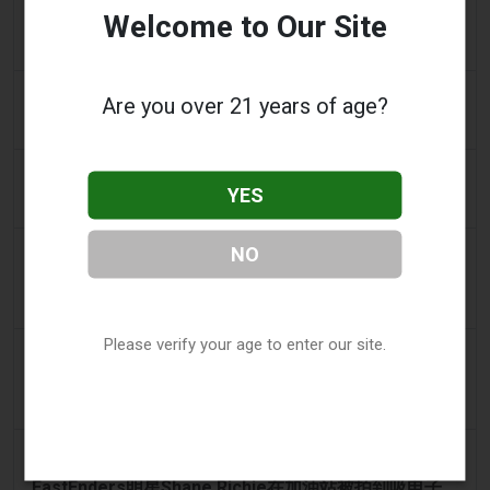
Welcome to Our Site
利润高于学生：价值十亿美元的电子烟丑闻正在毒害纳
米比亚的未来领导者
3 days ago
7NEWS Australia
Are you over 21 years of age?
少年在曼多拉法院因黑天鹅电子烟视频被起诉
3 days ago
Génération sans tabac
YES
趣味性电子烟应用在智能手机上依然可以获取
NO
3 days ago
ABC (Australian Broadcasting Corporation)
两名少年因涉嫌拍打天鹅并迫使其吸入电子烟烟雾而被
送往曼多拉法院
Please verify your age to enter our site.
4 days ago
PerthNow
警方因视频显示本土黑天鹅被迫吸电子烟而指控两名青
少年动物虐待
4 days ago
The Mirror
EastEnders明星Shane Richie在加油站被拍到吸电子