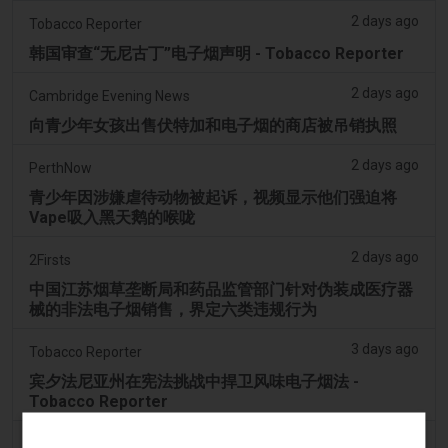
2 days ago
Tobacco Reporter
韩国审查“无尼古丁”电子烟声明 - Tobacco Reporter
2 days ago
Cambridge Evening News
向青少年女孩出售伏特加和电子烟的商店被吊销执照
2 days ago
PerthNow
青少年因涉嫌虐待动物被起诉，视频显示他们强迫将
Vape吸入黑天鹅的喉咙
2 days ago
2Firsts
中国江苏烟草垄断局和药品监管部门针对伪装成医疗器
械的非法电子烟销售，界定六类违规行为
3 days ago
Tobacco Reporter
宾夕法尼亚州在宪法挑战中捍卫风味电子烟法 -
Tobacco Reporter
3 days ago
Confidentenamibia