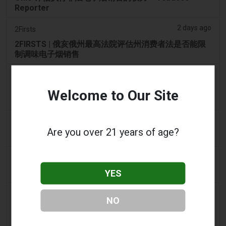
Reporter
2 days ago
2Firsts
2FIRSTS | 俄亥俄州最高法院评估州消费者法是否能限
制调味电子烟销售
2 days ago
Google News
男子承认参与犯罪集团，在 Lentor 的房屋和
Welcome to Our Site
Sembawang 的公寓中储存了 58,000 件电子烟制品
2 days ago
Yahoo! News
Are you over 21 years of age?
购物者声称：商业街上的电子烟店太多了
3 days ago
Adnews
YES
Dentsu 赢得南澳州戒烟与电子烟控制业务 - AdNews
3 days ago
Newsbreak
NO
拉梅洛·鲍尔的公寓因‘电子烟店’室内设计而在网上引发
热议