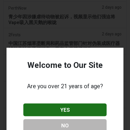
2 days ago
PerthNow
青少年因涉嫌虐待动物被起诉，视频显示他们强迫将
Vape吸入黑天鹅的喉咙
2 days ago
2Firsts
中国江苏烟草垄断局和药品监管部门针对伪装成医疗器
械的非法电子烟销售，界定六类违规行为
3 days ago
Tobacco Reporter
Welcome to Our Site
宾夕法尼亚州在宪法挑战中捍卫风味电子烟法 -
Tobacco Reporter
Are you over 21 years of age?
3 days ago
Confidentenamibia
利润高于学生：价值十亿美元的电子烟丑闻正在毒害纳
米比亚的未来领导者
YES
3 days ago
7NEWS Australia
少年在曼多拉法院因黑天鹅电子烟视频被起诉
NO