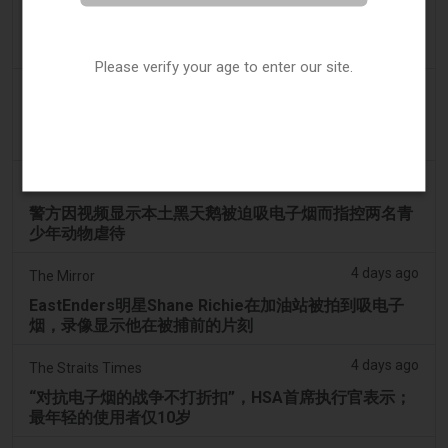
3 days ago
Génération sans tabac
趣味性电子烟应用在智能手机上依然可以获取
Please verify your age to enter our site.
3 days ago
ABC (Australian Broadcasting Corporation)
两名少年因涉嫌拍打天鹅并迫使其吸入电子烟烟雾而被
送往曼多拉法院
3 days ago
PerthNow
警方因视频显示本土黑天鹅被迫吸电子烟而指控两名青
少年动物虐待
4 days ago
The Mirror
EastEnders明星Shane Richie在加油站被拍到吸电子
烟，录像显示他在被捕前的片刻
4 days ago
The Straits Times
“对抗电子烟的战争不打折扣”，HSA首席执行官表示；
最年轻的使用者仅10岁