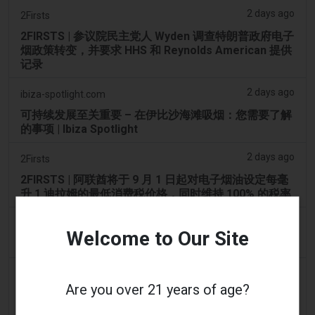
2 days ago
2Firsts
2FIRSTS | 参议院民主党人 Wyden 调查特朗普政府电子
烟政策转变，并要求 HHS 和 Reynolds American 提供
记录
2 days ago
ibiza-spotlight.com
可持续发展至关重要 – 在伊比沙海滩吸烟：您需要了解
的事项 | Ibiza Spotlight
2 days ago
2Firsts
2FIRSTS | 阿联酋将于 9 月 1 日起对电子烟油设定每毫
升 1 迪拉姆的最低消费税价格，同时维持 100% 的税率
2 days ago
Scottish Grocer & Convenience Retailer
Welcome to Our Site
VB Distribution获准承担电子烟产品税
2 days ago
2Firsts
Are you over 21 years of age?
2FIRSTS | 尼古丁袋在美国便利店市场崛起，而电子烟
销量下降 14%