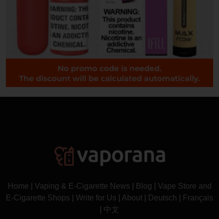
Home
|
Vaping & E-Cigarette News
|
Blog
|
Vape Store and
E-Cigarette Shops
|
Write for Us
|
About
|
Deutsch
|
Français
|
中文