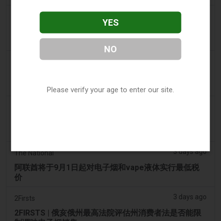
2 days ago
The Irish Times
YES
电子烟税在九个月内筹集了2200万欧元后，政府正考虑
提高税率
NO
2 days ago
Tico Times
哥斯达黎加新的电子烟法规原定今日生效，但并未生
效。
Please verify your age to enter our site.
3 days ago
Tobacco Reporter
Ohio 评估执行非法电子烟销售的权力 – Tobacco
Reporter
3 days ago
The National
阿联酋将于9月1日起对电子烟和vape液体实行最低税
价
3 days ago
2Firsts
2FIRSTS | 俄亥俄州最高法院评估州消费者法是否能限