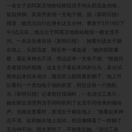
一名女子在阿莫京地铁站枢纽洗手间头部流血倒地，
疑似摔倒。其身旁发现一支电子烟。据《新明日报》
报道，她无法自行起身长达五分钟。事发于5月19日下
午3点左右，地点位于阿莫京地铁站枢纽一楼女洗手
间。一名目击者告诉《新明日报》，她看到该女子躺
在地上，头部流血，附近有一滩血迹：“她的四肢僵
硬，看起来神志不清。旁边还有一支电子烟。”根据目
击者提供的视频，这名女子看起来20岁出头，多次试
图坐起来但未成功，随后闭上眼睛重新躺下。地上可
以看到一个类似电子烟的装置，附近还有一只拖鞋。
当《新明日报》记者前往现场时，一名清洁工表示，
她在附近清理男洗手间时听到了女洗手间传来的骚动
声。当她去查看时，发现女子躺在地上：“她看起来神
志不清。起初她在地上扭动，然后像睡着了一样躺了
五分钟不动。我太害怕了，不敢靠近她。”清洁工表