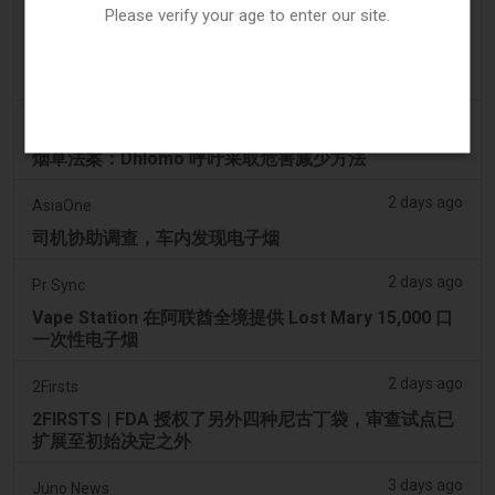
Please verify your age to enter our site.
2 days ago
2Firsts
2FIRSTS | 2000 万美元、永久禁令及分销商管控：
Posh 协议加强了伊利诺伊州电子烟合规要求
2 days ago
IOL
烟草法案：Dhlomo 呼吁采取危害减少方法
2 days ago
AsiaOne
司机协助调查，车内发现电子烟
2 days ago
Pr Sync
Vape Station 在阿联酋全境提供 Lost Mary 15,000 口
一次性电子烟
2 days ago
2Firsts
2FIRSTS | FDA 授权了另外四种尼古丁袋，审查试点已
扩展至初始决定之外
3 days ago
Juno News