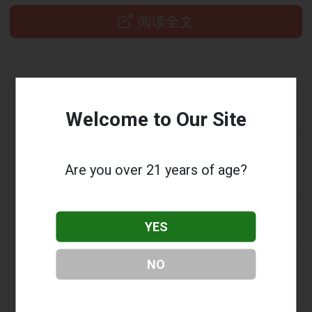
阅读全文
a day ago
Adnews
Welcome to Our Site
Dentsu 赢得南澳州戒烟与电子烟控制业务 - AdNews
a day ago
Tobacco Reporter
Are you over 21 years of age?
VTA 民调显示支持基于科学的电子烟监管改革 -
Tobacco Reporter
2 days ago
Daily Record
YES
想携带电子烟出国的旅客收到旅行警示
2 days ago
NO
getreading.co.uk
大多数航空公司“禁止”放入托运行李的常见物品的“最安
全打包方法”