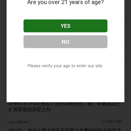
Are you over 21 years of age?
2FIRSTS | 2000 万美元、永久禁令及分销商管控：
Posh 协议加强了伊利诺伊州电子烟合规要求
YES
2 days ago
IOL
烟草法案：Dhlomo 呼吁采取危害减少方法
NO
2 days ago
AsiaOne
司机协助调查，车内发现电子烟
Please verify your age to enter our site.
2 days ago
Pr Sync
Vape Station 在阿联酋全境提供 Lost Mary 15,000 口
一次性电子烟
2 days ago
2Firsts
2FIRSTS | FDA 授权了另外四种尼古丁袋，审查试点已
扩展至初始决定之外
2 days ago
Juno News
OP-ED：为什么渥太华不应该禁止含香味的电子烟产品