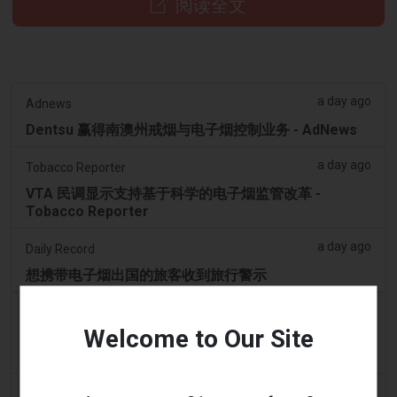
阅读全文
a day ago
Adnews
Dentsu 赢得南澳州戒烟与电子烟控制业务 - AdNews
a day ago
Tobacco Reporter
VTA 民调显示支持基于科学的电子烟监管改革 -
Tobacco Reporter
a day ago
Daily Record
想携带电子烟出国的旅客收到旅行警示
2 days ago
getreading.co.uk
Welcome to Our Site
大多数航空公司“禁止”放入托运行李的常见物品的“最安
全打包方法”
2 days ago
2Firsts