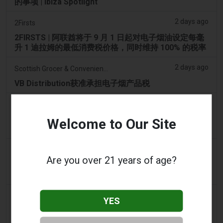
的事项 | Ibiza Spotlight
2 days ago
2Firsts
2FIRSTS | 阿联酋将于 9 月 1 日起对电子烟油设定每毫
升 1 迪拉姆的最低消费税价格，同时维持 100% 的税率
2 days ago
Scottish Grocer & Convenience Retailer
VB Distribution获准承担电子烟产品税
2 days ago
2Firsts
2FIRSTS | 尼古丁袋在美国便利店市场崛起，而电子烟
Welcome to Our Site
销量下降 14%
2 days ago
The Irish Times
Are you over 21 years of age?
电子烟税在九个月内筹集了2200万欧元后，政府正考虑
提高税率
2 days ago
Tico Times
YES
哥斯达黎加新的电子烟法规原定今日生效，但并未生
效。