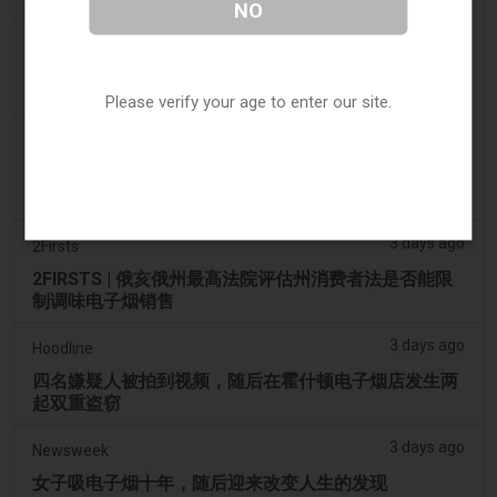
NO
3 days ago
Tobacco Reporter
Ohio 评估执行非法电子烟销售的权力 – Tobacco
Reporter
Please verify your age to enter our site.
3 days ago
The National
阿联酋将于9月1日起对电子烟和vape液体实行最低税
价
3 days ago
2Firsts
2FIRSTS | 俄亥俄州最高法院评估州消费者法是否能限
制调味电子烟销售
3 days ago
Hoodline
四名嫌疑人被拍到视频，随后在霍什顿电子烟店发生两
起双重盗窃
3 days ago
Newsweek
女子吸电子烟十年，随后迎来改变人生的发现