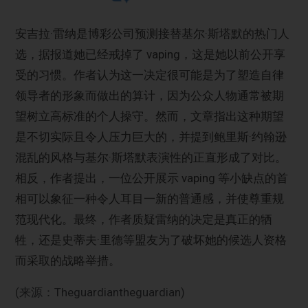
安吉拉·雷纳是博彩公司预测接替基尔·斯塔默的热门人
选，据报道她已经戒掉了 vaping，这是她以前公开享
受的习惯。作者认为这一决定很可能是为了塑造自律
领导者的形象而做出的算计，因为公众人物通常被期
望树立高标准的个人操守。然而，文章指出这种期望
是不切实际且令人压力巨大的，并提到鲍里斯·约翰逊
混乱的风格与基尔·斯塔默表演性的正直形成了对比。
相反，作者提出，一位公开展示 vaping 等小缺点的首
相可以象征一种令人耳目一新的普通感，并使尊重规
范现代化。最终，作者质疑雷纳的决定是真正的牺
牲，还是史蒂夫·里德等盟友为了破坏她的候选人资格
而采取的战略举措。
(来源：Theguardiantheguardian)