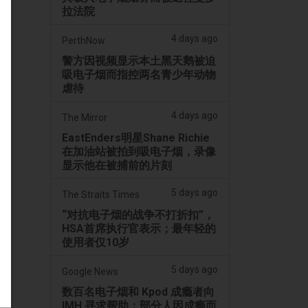
拉法院
4 days ago
PerthNow
警方因视频显示本土黑天鹅被迫
吸电子烟而指控两名青少年动物
虐待
4 days ago
The Mirror
EastEnders明星Shane Richie
在加油站被拍到吸电子烟，录像
显示他在被捕前的片刻
5 days ago
The Straits Times
“对抗电子烟的战争不打折扣”，
HSA首席执行官表示；最年轻的
使用者仅10岁
5 days ago
Google News
数百名电子烟和 Kpod 成瘾者向
IMH 寻求帮助；部分人因成瘾而