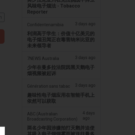
风味电子烟法 - Tobacco
Reporter
h
3 days ago
Confidentenamibia
利润高于学生：价值十亿美元的
电子烟丑闻正在毒害纳米比亚的
未来领导者
3 days ago
7NEWS Australia
少年在曼多拉法院因黑天鹅电子
烟视频被起诉
3 days ago
Génération sans tabac
趣味性电子烟应用在智能手机上
依然可以获取
4 days
ABC (Australian
ago
Broadcasting Corporation)
两名少年因涉嫌拍打天鹅并迫使
其吸入电子烟烟雾而被送往曼多