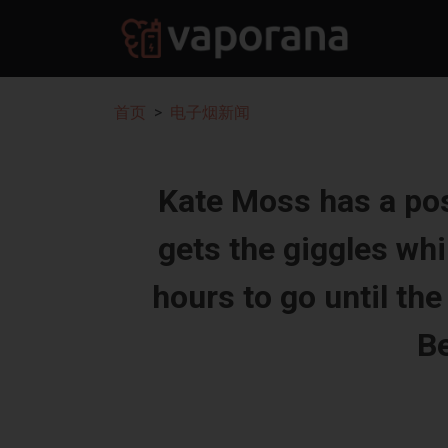
首页
电子烟新闻
Kate Moss has a pos
gets the giggles whi
hours to go until th
B