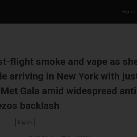
Home
t-flight smoke and vape as sh
le arriving in New York with jus
e Met Gala amid widespread anti
ezos backlash
English