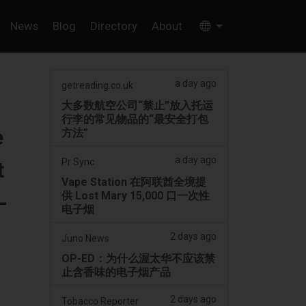
News
Blog
Directory
About
a day ago
getreading.co.uk
大多数航空公司“禁止”放入托运
行李的常见物品的“最安全打包
e
方法”
a day ago
Pr Sync
t
Vape Station 在阿联酋全境提
供 Lost Mary 15,000 口一次性
-
电子烟
2 days ago
Juno News
OP-ED：为什么渥太华不应该禁
止含香味的电子烟产品
2 days ago
Tobacco Reporter