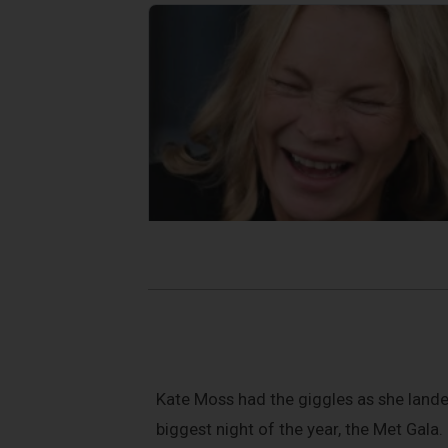
Kate Moss had the giggles as she landed
biggest night of the year, the Met Gala.