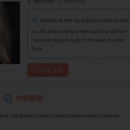
Mail Online
May 4 2026
Kate Moss had the giggles as she landed
at JFK Airport in New York just hours before
fashion’s biggest night of the year, the Met
Gala.
阅读全文
内容摘要
 at JFK Airport in New York just hours before fashion’s