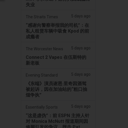
失业
5 days ago
The Straits Times
“感谢向警察举报我的司机”：在
私人租赁车辆中吸食 Kpod 的前
成瘾者
5 days ago
The Worcester News
Connect 2 Vapes 在伍斯特的
新老板
5 days ago
Evening Standard
《东端》演员谢恩·里奇因酒驾
被起诉，因在加油站的“粗口抽
烟争执”
5 days ago
Essentially Sports
“这是虚伪”：前 ESPN 主持人针
对 Monica McNutt 报道期间因
修脚引发的争议，抨击 Pat