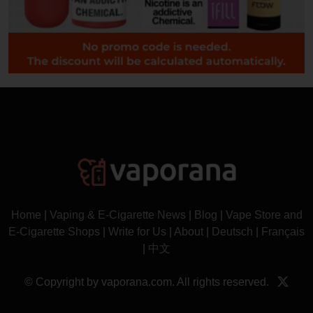
Home
|
Vaping & E-Cigarette News
|
Blog
|
Vape Store and
E-Cigarette Shops
|
Write for Us
|
About
|
Deutsch
|
Français
|
中文
© Copyright by vaporana.com. All rights reserved.