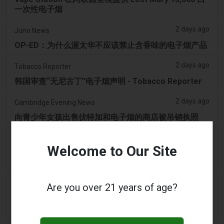
一次性电子烟
2 days ago
Juno News
OP-ED：为什么渥太华不应该禁止含香味的电子烟产品
2 days ago
Tobacco Reporter
韩国审查“无尼古丁”电子烟声明 - Tobacco Reporter
2 days ago
Cambridge Evening News
向青少年女孩出售伏特加和电子烟的商店被吊销执照
2 days ago
PerthNow
Welcome to Our Site
青少年因涉嫌虐待动物被起诉，视频显示他们强迫将
Vape吸入黑天鹅的喉咙
3 days ago
2Firsts
Are you over 21 years of age?
中国江苏烟草垄断局和药品监管部门针对伪装成医疗器
械的非法电子烟销售，界定六类违规行为