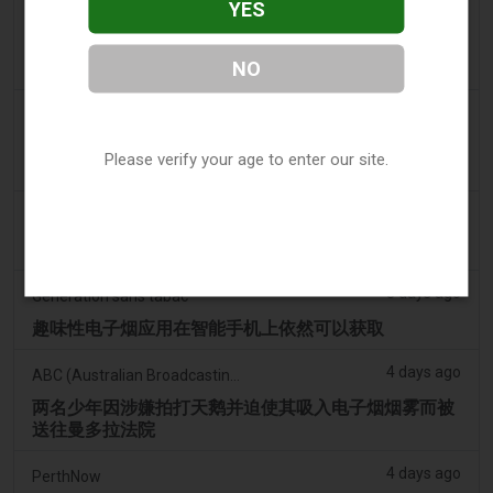
YES
3 days ago
Tobacco Reporter
宾夕法尼亚州在宪法挑战中捍卫风味电子烟法 -
NO
Tobacco Reporter
3 days ago
Confidentenamibia
利润高于学生：价值十亿美元的电子烟丑闻正在毒害纳
Please verify your age to enter our site.
米比亚的未来领导者
3 days ago
7NEWS Australia
少年在曼多拉法院因黑天鹅电子烟视频被起诉
3 days ago
Génération sans tabac
趣味性电子烟应用在智能手机上依然可以获取
4 days ago
ABC (Australian Broadcasting Corporation)
两名少年因涉嫌拍打天鹅并迫使其吸入电子烟烟雾而被
送往曼多拉法院
4 days ago
PerthNow