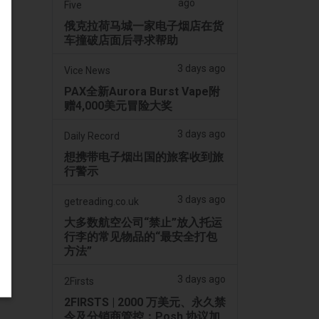
ago
Five
俄克拉荷马城一家电子烟店在货
车撞破店面后寻求帮助
3 days ago
Vice News
PAX全新Aurora Burst Vape附
赠4,000美元冒险大奖
3 days ago
Daily Record
想携带电子烟出国的旅客收到旅
行警示
3 days ago
getreading.co.uk
大多数航空公司“禁止”放入托运
行李的常见物品的“最安全打包
方法”
3 days ago
2Firsts
2FIRSTS | 2000 万美元、永久禁
令及分销商管控：Posh 协议加