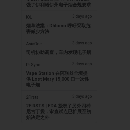
强了伊利诺伊州电子烟合规要求
3 days ago
IOL
烟草法案：Dhlomo 呼吁采取危
害减少方法
3 days ago
AsiaOne
司机协助调查，车内发现电子烟
3 days ago
Pr Sync
Vape Station 在阿联酋全境提
供 Lost Mary 15,000 口一次性
电子烟
3 days ago
2Firsts
2FIRSTS | FDA 授权了另外四种
尼古丁袋，审查试点已扩展至初
始决定之外