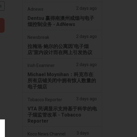
s
2 days ago
Adnews
Dentsu 赢得南澳州戒烟与电子
烟控制业务 - AdNews
2 days ago
Newsbreak
拉梅洛·鲍尔的公寓因‘电子烟
店’室内设计而在网上引发热议
2 days ago
Irish Examiner
Michael Moynihan：科克市在
所有店铺关闭中拥有惊人数量的
电子烟店
3 days ago
Tobacco Reporter
VTA 民调显示支持基于科学的电
子烟监管改革 - Tobacco
Reporter
3 days
Koco News Channel