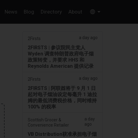
News
Blog
Directory
About
a day ago
2Firsts
2FIRSTS | 参议院民主党人
Wyden 调查特朗普政府电子烟
政策转变，并要求 HHS 和
Reynolds American 提供记录
a day ago
2Firsts
2FIRSTS | 阿联酋将于 9 月 1 日
起对电子烟油设定每毫升 1 迪拉
姆的最低消费税价格，同时维持
100% 的税率
a day
Scottish Grocer &
ago
Convenience Retailer
VB Distribution获准承担电子烟