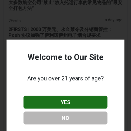
大多数航空公司“禁止”放入托运行李的常见物品的“最安
全打包方法”
a day ago
2Firsts
2FIRSTS | 2000 万美元、永久禁令及分销商管控：
Posh 协议加强了伊利诺伊州电子烟合规要求
a day ago
IOL
Welcome to Our Site
烟草法案：Dhlomo 呼吁采取危害减少方法
a day ago
AsiaOne
司机协助调查，车内发现电子烟
Are you over 21 years of age?
a day ago
Pr Sync
Vape Station 在阿联酋全境提供 Lost Mary 15,000 口
YES
一次性电子烟
a day ago
2Firsts
NO
2FIRSTS | FDA 授权了另外四种尼古丁袋，审查试点已