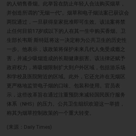
的人销售香烟。此举旨在防止年轻人合法购买烟草，
并创造所谓的“无烟一代”。烟草和电子烟法案已获议会
两院通过，一旦获得皇家批准即可生效。该法案将禁
止任何目前17岁或以下的人在其一生中购买香烟。卫
生部长韦斯·斯特廷将这一决定称为公共卫生的历史性
一步。他表示，该政策将保护未来几代人免受成瘾之
害，并减少吸烟造成的长期健康损害。该法律还赋予
政府权力，将吸烟限制扩大到户外区域，包括游乐场
和学校及医院附近的区域。此外，它还允许在无烟区
更严格地监管电子烟的口味、包装和使用。官员表
示，这些改革旨在通过注重预防来减轻国民医疗服务
体系（NHS）的压力。公共卫生组织欢迎这一举措，
称其为烟草控制政策的一个重大转变。
(来源：Daily Times)