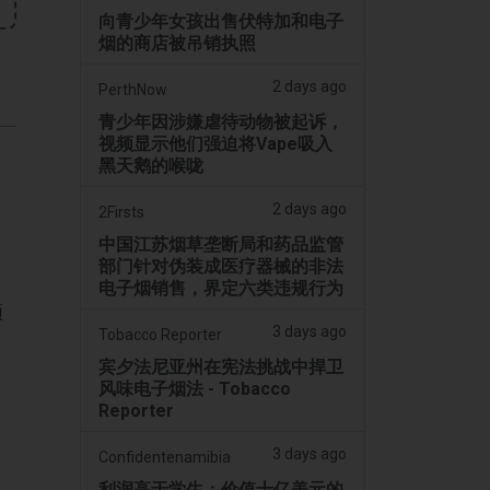
向青少年女孩出售伏特加和电子
烟的商店被吊销执照
2 days ago
PerthNow
青少年因涉嫌虐待动物被起诉，
视频显示他们强迫将Vape吸入
黑天鹅的喉咙
2 days ago
2Firsts
中国江苏烟草垄断局和药品监管
。
部门针对伪装成医疗器械的非法
电子烟销售，界定六类违规行为
须
3 days ago
Tobacco Reporter
宾夕法尼亚州在宪法挑战中捍卫
风味电子烟法 - Tobacco
Reporter
3 days ago
Confidentenamibia
利润高于学生：价值十亿美元的