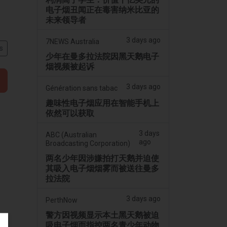
电子烟丑闻正在毒害纳米比亚的
未来领导者
3 days ago
7NEWS Australia
s
少年在曼多拉法院因黑天鹅电子
烟视频被起诉
3 days ago
Génération sans tabac
趣味性电子烟应用在智能手机上
依然可以获取
3 days
ABC (Australian
ago
Broadcasting Corporation)
两名少年因涉嫌拍打天鹅并迫使
其吸入电子烟烟雾而被送往曼多
拉法院
3 days ago
PerthNow
警方因视频显示本土黑天鹅被迫
吸电子烟而指控两名青少年动物