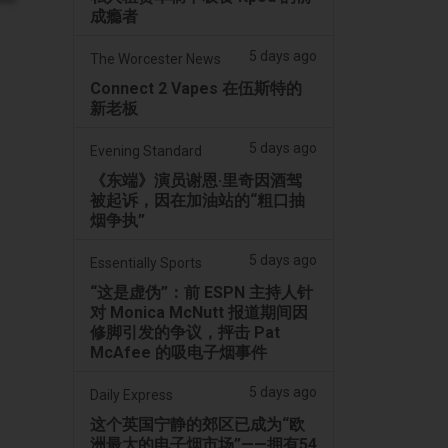
成瘾者
5 days ago
The Worcester News
Connect 2 Vapes 在伍斯特的
新老板
5 days ago
Evening Standard
《东端》演员谢恩·里奇因酒驾
被起诉，因在加油站的“粗口抽
烟争执”
5 days ago
Essentially Sports
“这是虚伪”：前 ESPN 主持人针
对 Monica McNutt 报道期间因
修脚引发的争议，抨击 Pat
McAfee 的吸电子烟事件
5 days ago
Daily Express
这个英国宁静的郊区已成为“欧
洲最大的电子烟市场”——拥有54