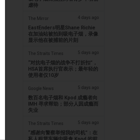
虐待
4 days ago
The Mirror
EastEnders明星Shane Richie
在加油站被拍到吸电子烟，录像
显示他在被捕前的片刻
5 days ago
The Straits Times
“对抗电子烟的战争不打折扣”，
HSA首席执行官表示；最年轻的
使用者仅10岁
5 days ago
Google News
数百名电子烟和 Kpod 成瘾者向
IMH 寻求帮助；部分人因成瘾而
失业
5 days ago
The Straits Times
“感谢向警察举报我的司机”：在
私人租赁车辆中吸食 Kpod 的前