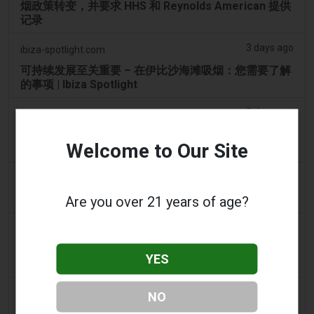
烟政策转变，并要求 HHS 和 Reynolds American 提供
记录
3 days ago
ibiza-spotlight.com
可持续发展至关重要 – 在伊比沙海滩吸烟：您需要了解
的事项 | Ibiza Spotlight
3 days ago
2Firsts
2FIRSTS | 阿联酋将于 9 月 1 日起对电子烟油设定每毫
Welcome to Our Site
升 1 迪拉姆的最低消费税价格，同时维持 100% 的税率
3 days ago
Scottish Grocer & Convenience Retailer
VB Distribution获准承担电子烟产品税
Are you over 21 years of age?
3 days ago
2Firsts
2FIRSTS | 尼古丁袋在美国便利店市场崛起，而电子烟
YES
销量下降 14%
3 days ago
The Irish Times
NO