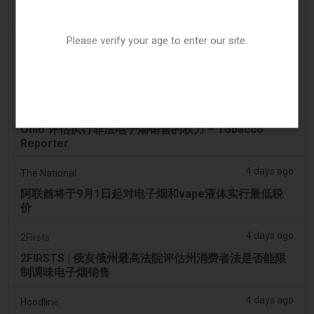
电子烟税在九个月内筹集了2200万欧元后，政府正考虑
提高税率
Please verify your age to enter our site.
3 days ago
Tico Times
哥斯达黎加新的电子烟法规原定今日生效，但并未生
效。
4 days ago
Tobacco Reporter
Ohio 评估执行非法电子烟销售的权力 – Tobacco
Reporter
4 days ago
The National
阿联酋将于9月1日起对电子烟和vape液体实行最低税
价
4 days ago
2Firsts
2FIRSTS | 俄亥俄州最高法院评估州消费者法是否能限
制调味电子烟销售
4 days ago
Hoodline