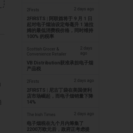
2 days ago
2Firsts
2FIRSTS | 阿联酋将于 9 月 1 日
起对电子烟油设定每毫升 1 迪拉
姆的最低消费税价格，同时维持
100% 的税率
2 days
Scottish Grocer &
ago
Convenience Retailer
VB Distribution获准承担电子烟
产品税
2 days ago
2Firsts
和
2FIRSTS | 尼古丁袋在美国便利
店市场崛起，而电子烟销量下降
14%
通
2 days ago
The Irish Times
电子烟税在九个月内筹集了
2200万欧元后，政府正考虑提