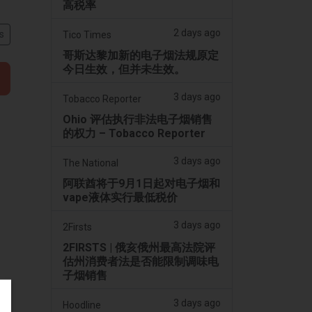
高税率
2 days ago
s
Tico Times
哥斯达黎加新的电子烟法规原定
今日生效，但并未生效。
3 days ago
Tobacco Reporter
Ohio 评估执行非法电子烟销售
的权力 – Tobacco Reporter
3 days ago
The National
阿联酋将于9月1日起对电子烟和
vape液体实行最低税价
3 days ago
2Firsts
2FIRSTS | 俄亥俄州最高法院评
估州消费者法是否能限制调味电
子烟销售
3 days ago
Hoodline