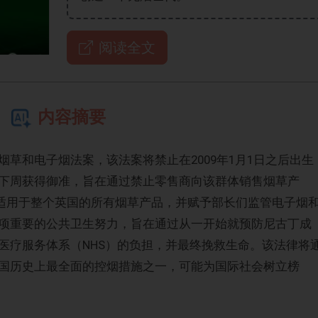
阅读全文
内容摘要
草和电子烟法案，该法案将禁止在2009年1月1日之后出生
下周获得御准，旨在通过禁止零售商向该群体销售烟草产
令适用于整个英国的所有烟草产品，并赋予部长们监管电子烟
项重要的公共卫生努力，旨在通过从一开始就预防尼古丁成
医疗服务体系（NHS）的负担，并最终挽救生命。该法律将
国历史上最全面的控烟措施之一，可能为国际社会树立榜