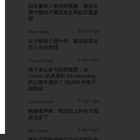
四名嫌疑人被拍到视频，随后在
霍什顿电子烟店发生两起双重盗
窃
3 days ago
Newsweek
女子吸电子烟十年，随后迎来改
变人生的发现
3 days ago
Google News
男子承认参与犯罪集团，在
Lentor 的房屋和 Sembawang
的公寓中储存了 58,000 件电子
烟制品
3 days ago
Yahoo! News
购物者声称：商业街上的电子烟
店太多了
3 days ago
BBC News
洗车店和电子烟店仍可在签证变