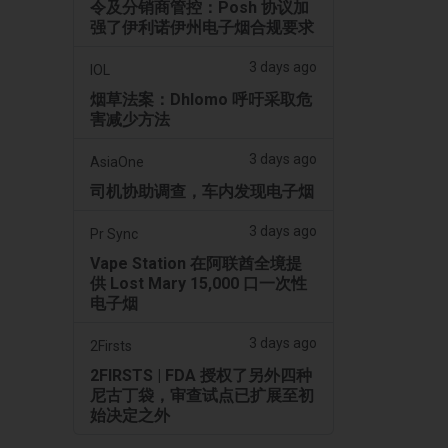
令及分销商管控：Posh 协议加
强了伊利诺伊州电子烟合规要求
3 days ago
IOL
烟草法案：Dhlomo 呼吁采取危
害减少方法
3 days ago
AsiaOne
司机协助调查，车内发现电子烟
3 days ago
Pr Sync
Vape Station 在阿联酋全境提
供 Lost Mary 15,000 口一次性
电子烟
3 days ago
2Firsts
2FIRSTS | FDA 授权了另外四种
尼古丁袋，审查试点已扩展至初
始决定之外