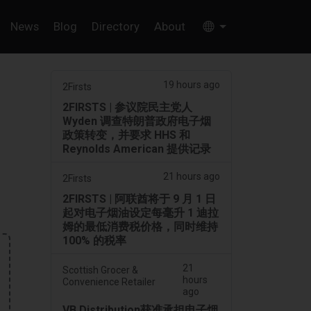
News
Blog
Directory
About
19 hours ago
2Firsts
2FIRSTS | 参议院民主党人
Wyden 调查特朗普政府电子烟
政策转变，并要求 HHS 和
Reynolds American 提供记录
21 hours ago
2Firsts
2FIRSTS | 阿联酋将于 9 月 1 日
起对电子烟油设定每毫升 1 迪拉
姆的最低消费税价格，同时维持
100% 的税率
21
Scottish Grocer &
hours
Convenience Retailer
ago
VB Distribution获准承担电子烟