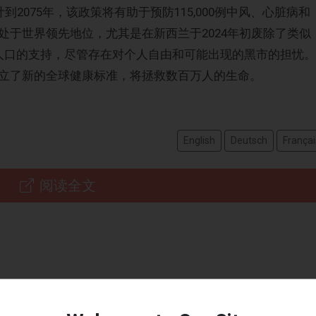
到2075年，该政策将有助于预防115,000例中风、心脏病和
处于世界领先地位，尤其是在新西兰于2024年初废除了类似
的人口的支持，尽管存在对个人自由和可能出现的黑市的担忧。
立了新的全球健康标准，将拯救数百万人的生命。
English
Deutsch
Françai
阅读全文