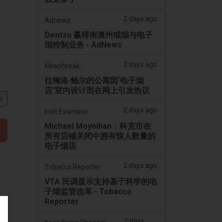
2 days ago
Adnews
Dentsu 赢得南澳州戒烟与电子
烟控制业务 - AdNews
2 days ago
Newsbreak
拉梅洛·鲍尔的公寓因‘电子烟
店’室内设计而在网上引发热议
s
2 days ago
Irish Examiner
Michael Moynihan：科克市在
所有店铺关闭中拥有惊人数量的
电子烟店
2 days ago
Tobacco Reporter
VTA 民调显示支持基于科学的电
子烟监管改革 - Tobacco
Reporter
2 days