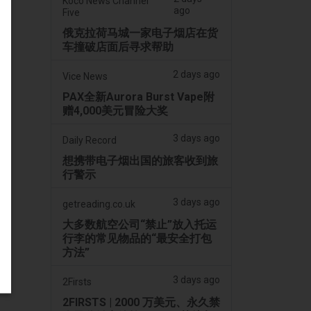
Koco News Channel
ago
Five
俄克拉荷马城一家电子烟店在货
车撞破店面后寻求帮助
2 days ago
Vice News
PAX全新Aurora Burst Vape附
赠4,000美元冒险大奖
3 days ago
Daily Record
想携带电子烟出国的旅客收到旅
行警示
3 days ago
getreading.co.uk
大多数航空公司“禁止”放入托运
行李的常见物品的“最安全打包
方法”
3 days ago
2Firsts
2FIRSTS | 2000 万美元、永久禁