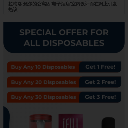
拉梅洛·鲍尔的公寓因‘电子烟店’室内设计而在网上引发
热议