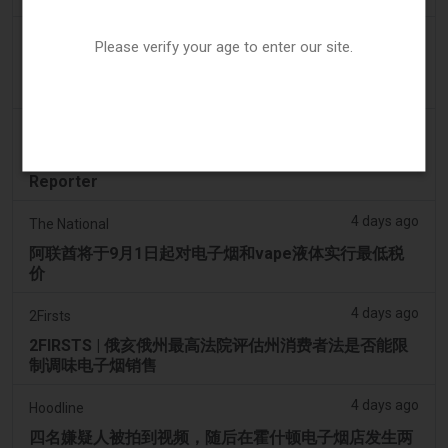
3 days ago
Tico Times
Please verify your age to enter our site.
哥斯达黎加新的电子烟法规原定今日生效，但并未生
效。
4 days ago
Tobacco Reporter
Ohio 评估执行非法电子烟销售的权力 – Tobacco
Reporter
4 days ago
The National
阿联酋将于9月1日起对电子烟和vape液体实行最低税
价
4 days ago
2Firsts
2FIRSTS | 俄亥俄州最高法院评估州消费者法是否能限
制调味电子烟销售
4 days ago
Hoodline
四名嫌疑人被拍到视频，随后在霍什顿电子烟店发生两