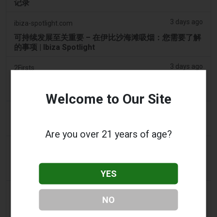
记录
3 days ago
ibiza-spotlight.com
可持续发展至关重要 – 在伊比沙海滩吸烟：您需要了解
的事项 | Ibiza Spotlight
3 days ago
2Firsts
2FIRSTS | 阿联酋将于 9 月 1 日起对电子烟油设定每毫
升 1 迪拉姆的最低消费税价格，同时维持 100% 的税率
Welcome to Our Site
3 days ago
Scottish Grocer & Convenience Retailer
VB Distribution获准承担电子烟产品税
Are you over 21 years of age?
3 days ago
2Firsts
2FIRSTS | 尼古丁袋在美国便利店市场崛起，而电子烟
销量下降 14%
YES
3 days ago
The Irish Times
NO
电子烟税在九个月内筹集了2200万欧元后，政府正考虑
提高税率