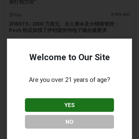
全打包方法”
a day ago
2Firsts
2FIRSTS | 2000 万美元、永久禁令及分销商管控：
Posh 协议加强了伊利诺伊州电子烟合规要求
2 days ago
IOL
烟草法案：Dhlomo 呼吁采取危害减少方法
Welcome to Our Site
2 days ago
AsiaOne
司机协助调查，车内发现电子烟
Are you over 21 years of age?
2 days ago
Pr Sync
Vape Station 在阿联酋全境提供 Lost Mary 15,000 口
一次性电子烟
YES
2 days ago
2Firsts
NO
2FIRSTS | FDA 授权了另外四种尼古丁袋，审查试点已
扩展至初始决定之外