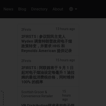
News
Blog
Directory
About
13 hours ago
2Firsts
2FIRSTS | 参议院民主党人
Wyden 调查特朗普政府电子烟
，
政策转变，并要求 HHS 和
Reynolds American 提供记录
15 hours ago
2Firsts
2FIRSTS | 阿联酋将于 9 月 1 日
起对电子烟油设定每毫升 1 迪拉
姆的最低消费税价格，同时维持
100% 的税率
15
Scottish Grocer &
hours
Convenience Retailer
ago
VB Distribution获准承担电子烟