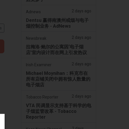
2 days ago
Adnews
Dentsu 赢得南澳州戒烟与电子
烟控制业务 - AdNews
s
2 days ago
Newsbreak
拉梅洛·鲍尔的公寓因‘电子烟
店’室内设计而在网上引发热议
2 days ago
Irish Examiner
Michael Moynihan：科克市在
所有店铺关闭中拥有惊人数量的
电子烟店
2 days ago
Tobacco Reporter
VTA 民调显示支持基于科学的电
子烟监管改革 - Tobacco
Reporter
2 days