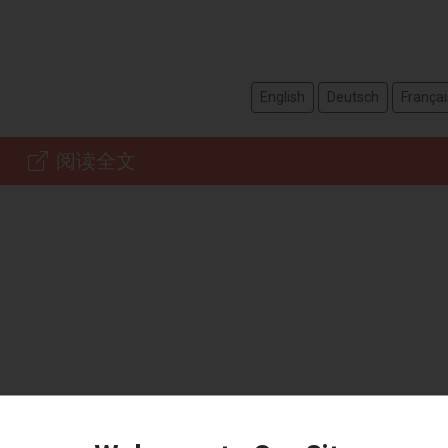
English
Deutsch
Françai
阅读全文