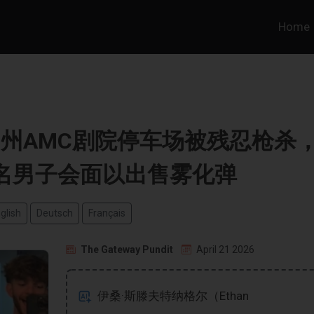
Home
纳州AMC剧院停车场被残忍枪杀
名男子会面以出售雾化弹
glish
Deutsch
Français
The Gateway Pundit
April 21 2026
伊桑·斯滕夫特纳格尔（Ethan