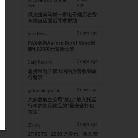
Koco News Channel
ago
Five
俄克拉荷马城一家电子烟店在货
车撞破店面后寻求帮助
2 days ago
Vice News
PAX全新Aurora Burst Vape附
赠4,000美元冒险大奖
2 days ago
Daily Record
想携带电子烟出国的旅客收到旅
行警示
3 days ago
getreading.co.uk
大多数航空公司“禁止”放入托运
行李的常见物品的“最安全打包
方法”
3 days ago
2Firsts
2FIRSTS | 2000 万美元、永久禁