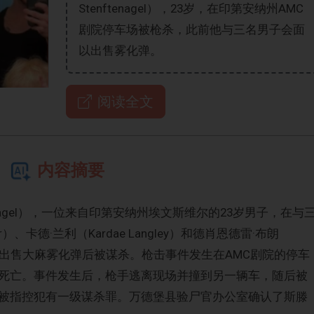
Stenftenagel），23岁，在印第安纳州AMC
剧院停车场被枪杀，此前他与三名男子会面
以出售雾化弹。
阅读全文
内容摘要
ftenagel），一位来自印第安纳州埃文斯维尔的23岁男子，在与
er）、卡德·兰利（Kardae Langley）和德肖恩德雷·布朗
约定会面以出售大麻雾化弹后被谋杀。枪击事件发生在AMC剧院的停车
死亡。事件发生后，枪手逃离现场并撞到另一辆车，随后被
被指控犯有一级谋杀罪。万德堡县验尸官办公室确认了斯滕