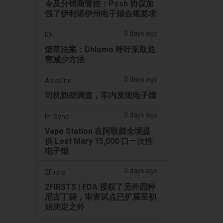
令及分销商管控：Posh 协议加
强了伊利诺伊州电子烟合规要求
3 days ago
IOL
烟草法案：Dhlomo 呼吁采取危
害减少方法
3 days ago
AsiaOne
司机协助调查，车内发现电子烟
3 days ago
Pr Sync
Vape Station 在阿联酋全境提
供 Lost Mary 15,000 口一次性
电子烟
3 days ago
2Firsts
2FIRSTS | FDA 授权了另外四种
尼古丁袋，审查试点已扩展至初
始决定之外