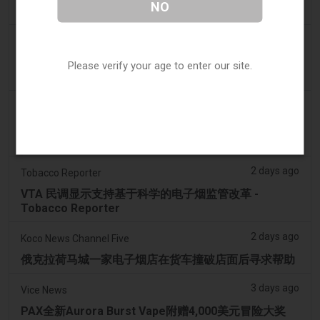
NO
Dentsu 赢得南澳州戒烟与电子烟控制业务 - AdNews
2 days ago
Newsbreak
拉梅洛·鲍尔的公寓因‘电子烟店’室内设计而在网上引发
Please verify your age to enter our site.
热议
2 days ago
Irish Examiner
Michael Moynihan：科克市在所有店铺关闭中拥有惊
人数量的电子烟店
2 days ago
Tobacco Reporter
VTA 民调显示支持基于科学的电子烟监管改革 -
Tobacco Reporter
2 days ago
Koco News Channel Five
俄克拉荷马城一家电子烟店在货车撞破店面后寻求帮助
3 days ago
Vice News
PAX全新Aurora Burst Vape附赠4,000美元冒险大奖