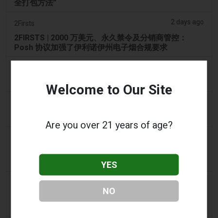
全打包方法”
2 days ago
2Firsts
2FIRSTS | 2000 万美元、永久禁令及分销商管控：
Posh 协议加强了伊利诺伊州电子烟合规要求
2 days ago
IOL
烟草法案：Dhlomo 呼吁采取危害减少方法
Welcome to Our Site
2 days ago
AsiaOne
司机协助调查，车内发现电子烟
Are you over 21 years of age?
2 days ago
Pr Sync
Vape Station 在阿联酋全境提供 Lost Mary 15,000 口
一次性电子烟
YES
2 days ago
2Firsts
NO
2FIRSTS | FDA 授权了另外四种尼古丁袋，审查试点已
扩展至初始决定之外