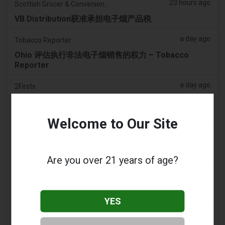
23 hours ago
Scottish Grocer & Convenience Retailer
VB Distribution获准承担电子烟产品税
a day ago
Tobacco Reporter
Ohio 评估执行非法电子烟销售的权力 – Tobacco
Reporter
a day ago
2Firsts
2FIRSTS | 俄亥俄州最高法院评估州消费者法是否能限
制调味电子烟销售
Welcome to Our Site
2 days ago
Google News
男子承认参与犯罪集团，在 Lentor 的房屋和
Sembawang 的公寓中储存了 58,000 件电子烟制品
Are you over 21 years of age?
2 days ago
Yahoo! News
购物者声称：商业街上的电子烟店太多了
YES
2 days ago
Adnews