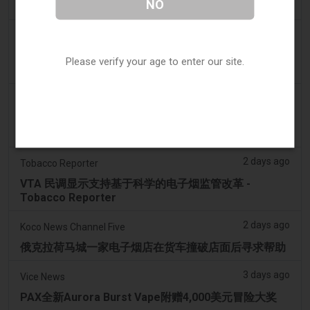
NO
Dentsu 赢得南澳州戒烟与电子烟控制业务 - AdNews
2 days ago
Newsbreak
拉梅洛·鲍尔的公寓因‘电子烟店’室内设计而在网上引发
Please verify your age to enter our site.
热议
2 days ago
Irish Examiner
Michael Moynihan：科克市在所有店铺关闭中拥有惊
人数量的电子烟店
2 days ago
Tobacco Reporter
VTA 民调显示支持基于科学的电子烟监管改革 -
Tobacco Reporter
2 days ago
Koco News Channel Five
俄克拉荷马城一家电子烟店在货车撞破店面后寻求帮助
3 days ago
Vice News
PAX全新Aurora Burst Vape附赠4,000美元冒险大奖