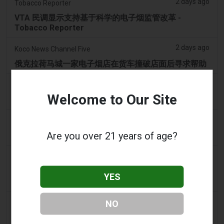
2 days ago
Tobacco Reporter
VTA 民调显示支持基于科学的电子烟监管改革 -
Tobacco Reporter
2 days ago
Koco News Channel Five
俄克拉荷马城一家电子烟店在货车撞破店面后寻求帮助
2 days ago
Vice News
Welcome to Our Site
PAX全新Aurora Burst Vape附赠4,000美元冒险大奖
2 days ago
Daily Record
Are you over 21 years of age?
想携带电子烟出国的旅客收到旅行警示
2 days ago
getreading.co.uk
大多数航空公司“禁止”放入托运行李的常见物品的“最安
YES
全打包方法”
2 days ago
NO
2Firsts
2FIRSTS | 2000 万美元、永久禁令及分销商管控：