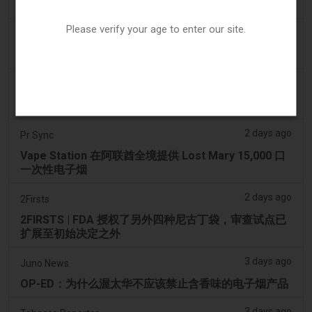
Posh 协议加强了伊利诺伊州电子烟合规要求
Please verify your age to enter our site.
2 days ago
IOL
烟草法案：Dhlomo 呼吁采取危害减少方法
2 days ago
AsiaOne
司机协助调查，车内发现电子烟
2 days ago
Pr Sync
Vape Station 在阿联酋全境提供 Lost Mary 15,000 口
一次性电子烟
2 days ago
2Firsts
2FIRSTS | FDA 授权了另外四种尼古丁袋，审查试点已
扩展至初始决定之外
3 days ago
Juno News
OP-ED：为什么渥太华不应该禁止含香味的电子烟产品
3 days ago