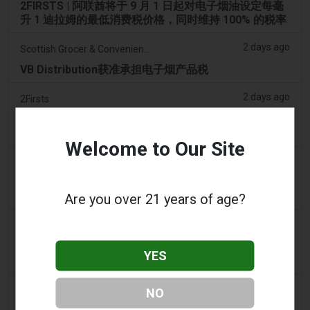
2FIRSTS | 阿联酋将于 9 月 1 日起对电子烟油设定每毫
升 1 迪拉姆的最低消费税价格，同时维持 100% 的税率
2 days ago
Scottish Grocer & Convenience Retailer
VB Distribution获准承担电子烟产品税
2 days ago
2Firsts
2FIRSTS | 尼古丁袋在美国便利店市场崛起，而电子烟
销量下降 14%
Welcome to Our Site
2 days ago
The Irish Times
电子烟税在九个月内筹集了2200万欧元后，政府正考虑
提高税率
Are you over 21 years of age?
2 days ago
Tico Times
哥斯达黎加新的电子烟法规原定今日生效，但并未生
YES
效。
2 days ago
Tobacco Reporter
NO