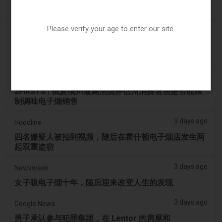
Ohio 评估执行非法电子烟销售的权力 – Tobacco
Reporter
Please verify your age to enter our site.
2 days ago
The National
阿联酋将于9月1日起对电子烟和vape液体实行最低税
价
3 days ago
2Firsts
2FIRSTS | 俄亥俄州最高法院评估州消费者法是否能限
制调味电子烟销售
3 days ago
Hoodline
四名嫌疑人被拍到视频，随后在霍什顿电子烟店发生两
起双重盗窃
3 days ago
Newsweek
女子吸电子烟十年，随后迎来改变人生的发现
3 days ago
Google News
男子承认参与犯罪集团，在 Lentor 的房屋和