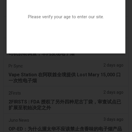
2FIRSTS | 2000 万美元、永久禁令及分销商管控：
Posh 协议加强了伊利诺伊州电子烟合规要求
Please verify your age to enter our site.
2 days ago
IOL
烟草法案：Dhlomo 呼吁采取危害减少方法
2 days ago
AsiaOne
司机协助调查，车内发现电子烟
2 days ago
Pr Sync
Vape Station 在阿联酋全境提供 Lost Mary 15,000 口
一次性电子烟
2 days ago
2Firsts
2FIRSTS | FDA 授权了另外四种尼古丁袋，审查试点已
扩展至初始决定之外
3 days ago
Juno News
OP-ED：为什么渥太华不应该禁止含香味的电子烟产品