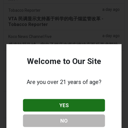
a day ago
Tobacco Reporter
VTA 民调显示支持基于科学的电子烟监管改革 -
Tobacco Reporter
a day ago
Koco News Channel Five
俄克拉荷马城一家电子烟店在货车撞破店面后寻求帮助
2 days ago
Vice News
Welcome to Our Site
PAX全新Aurora Burst Vape附赠4,000美元冒险大奖
2 days ago
Daily Record
Are you over 21 years of age?
想携带电子烟出国的旅客收到旅行警示
2 days ago
getreading.co.uk
YES
大多数航空公司“禁止”放入托运行李的常见物品的“最安
全打包方法”
NO
2 days ago
2Firsts