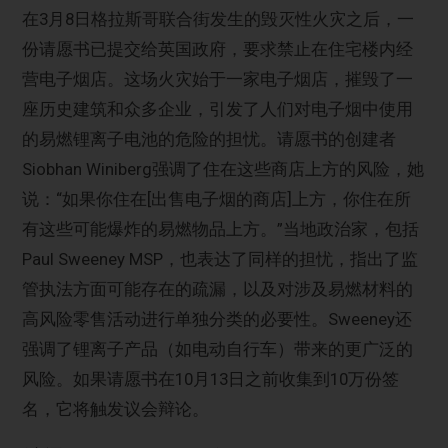
在3月8日格拉斯哥联合街发生的毁灭性火灾之后，一
份请愿书已提交给英国政府，要求禁止在住宅楼内经
营电子烟店。这场火灾始于一家电子烟店，摧毁了一
座历史建筑和众多企业，引发了人们对电子烟中使用
的易燃锂离子电池的危险的担忧。请愿书的创建者
Siobhan Winiberg强调了住在这些商店上方的风险，她
说：“如果你住在[出售电子烟的商店]上方，你住在所
有这些可能爆炸的易燃物品上方。”当地政治家，包括
Paul Sweeney MSP，也表达了同样的担忧，指出了监
管执法方面可能存在的疏漏，以及对涉及易燃材料的
高风险零售活动进行单独分类的必要性。Sweeney还
强调了锂离子产品（如电动自行车）带来的更广泛的
风险。如果请愿书在10月13日之前收集到10万份签
名，它将触发议会辩论。