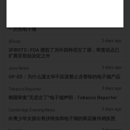
司机协助调查，车内发现电子烟
2 days ago
Pr Sync
Vape Station 在阿联酋全境提供 Lost Mary 15,000 口
一次性电子烟
3 days ago
2Firsts
2FIRSTS | FDA 授权了另外四种尼古丁袋，审查试点已
扩展至初始决定之外
3 days ago
Juno News
OP-ED：为什么渥太华不应该禁止含香味的电子烟产品
3 days ago
Tobacco Reporter
韩国审查“无尼古丁”电子烟声明 - Tobacco Reporter
3 days ago
Cambridge Evening News
向青少年女孩出售伏特加和电子烟的商店被吊销执照
3 days ago