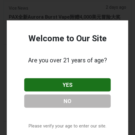
2 days ago
Vice News
PAX全新Aurora Burst Vape附赠4,000美元冒险大奖
2 days ago
Daily Record
Welcome to Our Site
想携带电子烟出国的旅客收到旅行警示
2 days ago
getreading.co.uk
Are you over 21 years of age?
大多数航空公司“禁止”放入托运行李的常见物品的“最安
全打包方法”
2 days ago
2Firsts
YES
2FIRSTS | 2000 万美元、永久禁令及分销商管控：
Posh 协议加强了伊利诺伊州电子烟合规要求
NO
2 days ago
IOL
烟草法案：Dhlomo 呼吁采取危害减少方法
Please verify your age to enter our site.
2 days ago
AsiaOne