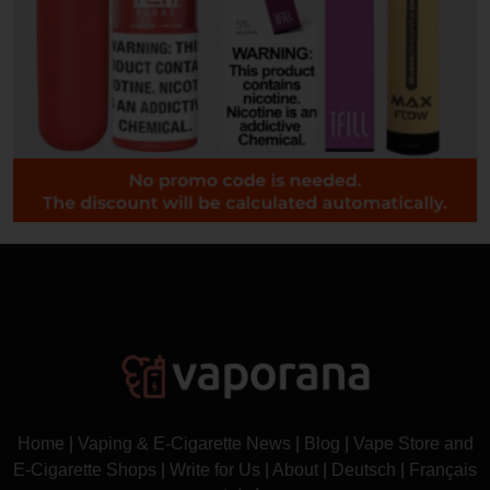
Home
|
Vaping & E-Cigarette News
|
Blog
|
Vape Store and
E-Cigarette Shops
|
Write for Us
|
About
|
Deutsch
|
Français