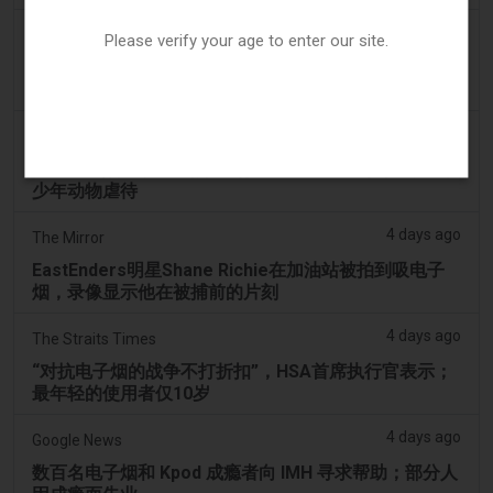
3 days ago
ABC (Australian Broadcasting Corporation)
Please verify your age to enter our site.
两名少年因涉嫌拍打天鹅并迫使其吸入电子烟烟雾而被
送往曼多拉法院
3 days ago
PerthNow
警方因视频显示本土黑天鹅被迫吸电子烟而指控两名青
少年动物虐待
4 days ago
The Mirror
EastEnders明星Shane Richie在加油站被拍到吸电子
烟，录像显示他在被捕前的片刻
4 days ago
The Straits Times
“对抗电子烟的战争不打折扣”，HSA首席执行官表示；
最年轻的使用者仅10岁
4 days ago
Google News
数百名电子烟和 Kpod 成瘾者向 IMH 寻求帮助；部分人