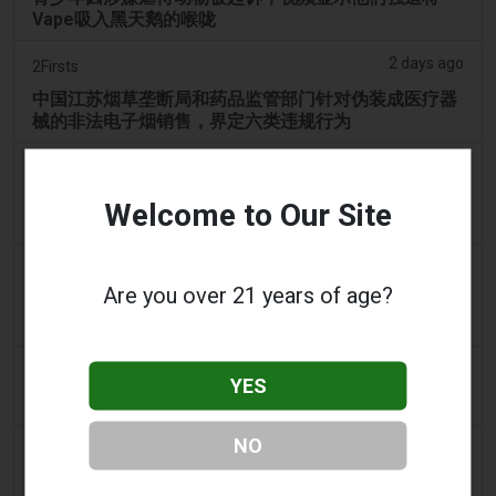
Vape吸入黑天鹅的喉咙
2 days ago
2Firsts
中国江苏烟草垄断局和药品监管部门针对伪装成医疗器
械的非法电子烟销售，界定六类违规行为
3 days ago
Tobacco Reporter
宾夕法尼亚州在宪法挑战中捍卫风味电子烟法 -
Welcome to Our Site
Tobacco Reporter
3 days ago
Confidentenamibia
Are you over 21 years of age?
利润高于学生：价值十亿美元的电子烟丑闻正在毒害纳
米比亚的未来领导者
3 days ago
7NEWS Australia
YES
少年在曼多拉法院因黑天鹅电子烟视频被起诉
NO
3 days ago
Génération sans tabac
趣味性电子烟应用在智能手机上依然可以获取