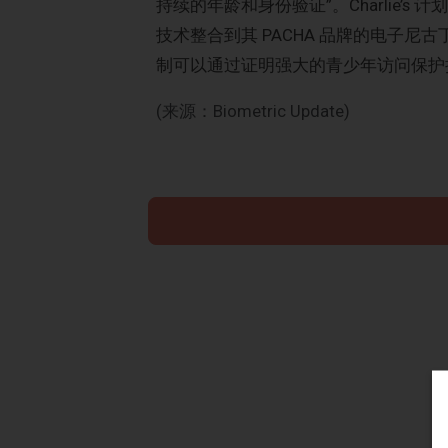
持续的年龄和身份验证”。Charlie’
技术整合到其 PACHA 品牌的电子尼古
制可以通过证明强大的青少年访问保护措
(来源：Biometric Update)