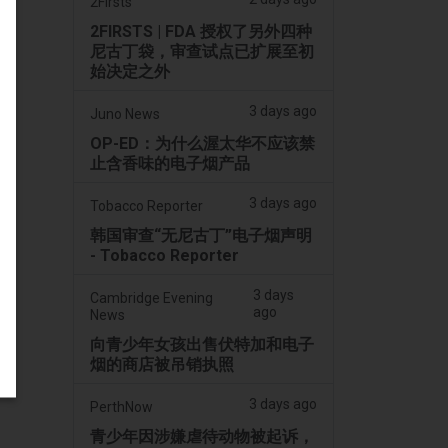
2Firsts
2FIRSTS | FDA 授权了另外四种
尼古丁袋，审查试点已扩展至初
始决定之外
3 days ago
Juno News
OP-ED：为什么渥太华不应该禁
止含香味的电子烟产品
3 days ago
Tobacco Reporter
韩国审查“无尼古丁”电子烟声明
- Tobacco Reporter
3 days
Cambridge Evening
ago
News
向青少年女孩出售伏特加和电子
烟的商店被吊销执照
3 days ago
PerthNow
青少年因涉嫌虐待动物被起诉，