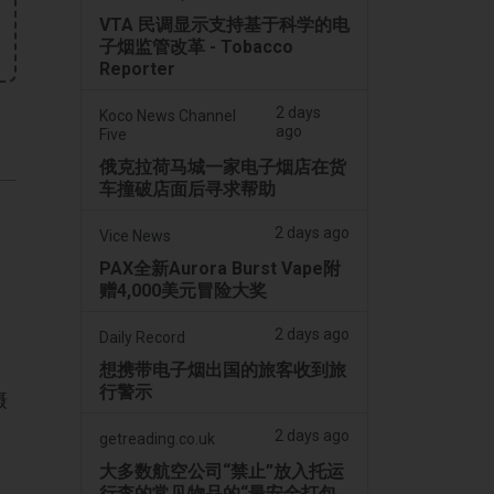
VTA 民调显示支持基于科学的电
子烟监管改革 - Tobacco
Reporter
2 days
Koco News Channel
ago
Five
俄克拉荷马城一家电子烟店在货
车撞破店面后寻求帮助
2 days ago
Vice News
PAX全新Aurora Burst Vape附
赠4,000美元冒险大奖
2 days ago
Daily Record
想携带电子烟出国的旅客收到旅
行警示
摄
了
2 days ago
getreading.co.uk
大多数航空公司“禁止”放入托运
行李的常见物品的“最安全打包