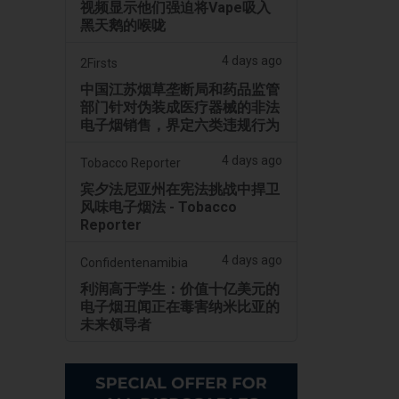
视频显示他们强迫将Vape吸入
黑天鹅的喉咙
4 days ago
2Firsts
中国江苏烟草垄断局和药品监管
部门针对伪装成医疗器械的非法
电子烟销售，界定六类违规行为
4 days ago
Tobacco Reporter
宾夕法尼亚州在宪法挑战中捍卫
风味电子烟法 - Tobacco
Reporter
4 days ago
Confidentenamibia
利润高于学生：价值十亿美元的
电子烟丑闻正在毒害纳米比亚的
未来领导者