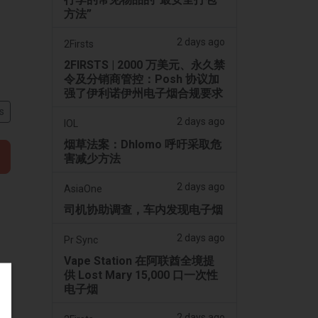
方法”
2 days ago
2Firsts
2FIRSTS | 2000 万美元、永久禁
令及分销商管控：Posh 协议加
强了伊利诺伊州电子烟合规要求
s
2 days ago
IOL
烟草法案：Dhlomo 呼吁采取危
害减少方法
2 days ago
AsiaOne
司机协助调查，车内发现电子烟
2 days ago
Pr Sync
Vape Station 在阿联酋全境提
供 Lost Mary 15,000 口一次性
电子烟
2 days ago