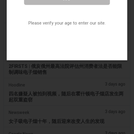
3 days ago
Tobacco Reporter
Ohio 评估执行非法电子烟销售的权力 – Tobacco
Reporter
Please verify your age to enter our site.
3 days ago
The National
阿联酋将于9月1日起对电子烟和vape液体实行最低税
价
3 days ago
2Firsts
2FIRSTS | 俄亥俄州最高法院评估州消费者法是否能限
制调味电子烟销售
3 days ago
Hoodline
四名嫌疑人被拍到视频，随后在霍什顿电子烟店发生两
起双重盗窃
3 days ago
Newsweek
女子吸电子烟十年，随后迎来改变人生的发现
3 days ago
Google News