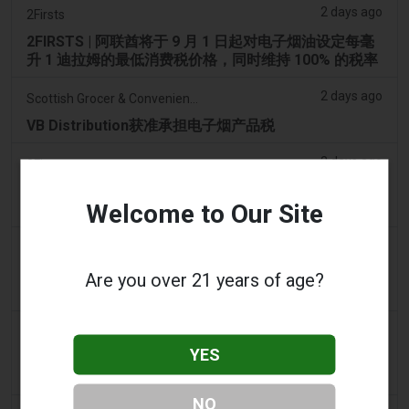
2 days ago
2Firsts
2FIRSTS | 阿联酋将于 9 月 1 日起对电子烟油设定每毫
升 1 迪拉姆的最低消费税价格，同时维持 100% 的税率
2 days ago
Scottish Grocer & Convenience Retailer
VB Distribution获准承担电子烟产品税
2 days ago
2Firsts
2FIRSTS | 尼古丁袋在美国便利店市场崛起，而电子烟
Welcome to Our Site
销量下降 14%
2 days ago
The Irish Times
电子烟税在九个月内筹集了2200万欧元后，政府正考虑
Are you over 21 years of age?
提高税率
3 days ago
Tico Times
YES
哥斯达黎加新的电子烟法规原定今日生效，但并未生
效。
NO