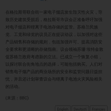
在格拉斯哥联合街一家电子烟店发生毁灭性火灾，导
致历史建筑受损后，格拉斯哥市议会正准备呼吁加强
对电子烟店和锂离子电池存储的监管。苏格兰民族
党、工党和绿党的议员正在提议动议，以加强对这些
产品销售和存储的规则，包括加强许可、提高消防安
全要求和更清晰的存储指南。议会领袖苏珊·埃特金敦
促苏格兰政府考虑新的立法。已成立一个恢复小组，
以探讨联合街角地点的选择，可能包括购买。人们对
销售电子烟产品的商业场所的安全和监管问题日益担
忧，并且还计划审查议会与锂离子电池火灾风险相关
的活动。
(来源：BBC)
English
Deutsch
Français